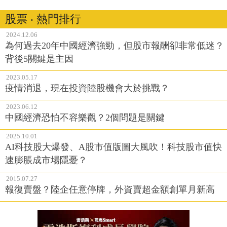
股票 ‧ 熱門排行
2024.12.06
為何過去20年中國經濟強勁，但股市報酬卻非常低迷？
背後5關鍵是主因
2023.05.17
疫情消退，現在投資陸股機會大於挑戰？
2023.06.12
中國經濟恐怕不容樂觀？2個問題是關鍵
2025.10.01
AI科技股大爆發、A股市值版圖大風吹！科技股市值快
速膨脹成市場隱憂？
2015.07.27
報復賣盤？陸企任意停牌，外資賣超金額創單月新高