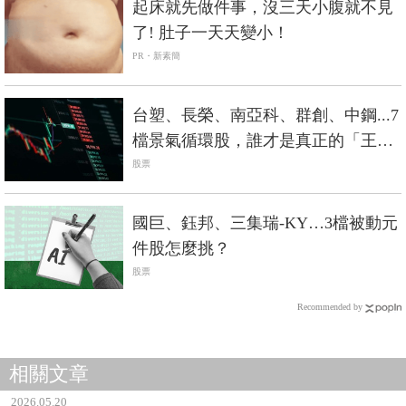
起床就先做件事，沒三天小腹就不見
了! 肚子一天天變小！
PR・新素簡
台塑、長榮、南亞科、群創、中鋼...7
檔景氣循環股，誰才是真正的「王
者」？
股票
國巨、鈺邦、三集瑞-KY…3檔被動元
件股怎麼挑？
股票
Recommended by
相關文章
2026.05.20