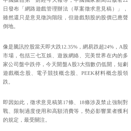
中國媒體第一財經今天報導，中國國家新聞出版署22
日發布「網路遊戲管理辦法（草案徵求意見稿）」，
雖然還只是意見徵詢階段，但遊戲類股的股價已應聲
倒地。
像是騰訊控股當天即大跌12.35%，網易跌超24%，A股
市場，包括三七互娛、遊族網絡、完美世界在內的多
家公司盤中跌停，今天開盤A股3大指數仍低開，短劇
遊戲概念股、電子競技概念股、PEEK材料概念股領
跌。
即因如此，徵求意見稿第17條、18條涉及禁止強制對
戰、限制過度使用和高額消費等，勢必影響業者獲利
的規定，最受關注。