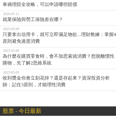
車禍理賠全攻略，可以申請哪些賠償
2026.05.12
就業保險與勞工保險差在哪？
2025.05.09
只要拿出信用卡，就可立即滿足物欲...理財教練：掌握4
原則避免過度消費
2025.05.08
為什麼在購買零食時，會不加思索就消費？想脫離慣性
購物，先了解2思維系統
2025.05.03
收到獎金你會立刻花掉？還是存起來？資深投資分析
師：記住3原則，才能理性消費
股票 ‧ 今日最新