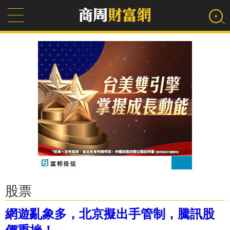
股票
網遊亂象多，北京擬出手管制，騰訊股