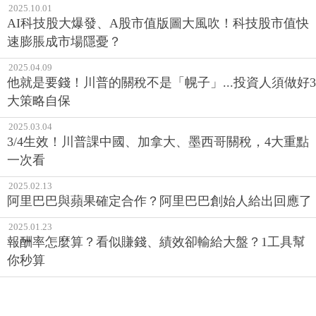
2025.10.01
AI科技股大爆發、A股市值版圖大風吹！科技股市值快
速膨脹成市場隱憂？
2025.04.09
他就是要錢！川普的關稅不是「幌子」...投資人須做好3
大策略自保
2025.03.04
3/4生效！川普課中國、加拿大、墨西哥關稅，4大重點
一次看
2025.02.13
阿里巴巴與蘋果確定合作？阿里巴巴創始人給出回應了
2025.01.23
報酬率怎麼算？看似賺錢、績效卻輸給大盤？1工具幫
你秒算