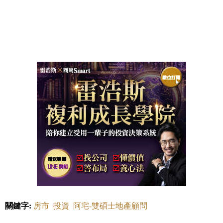
關鍵字:
房市
投資
阿宅-雙碩士地產顧問