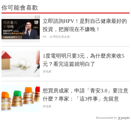
你可能會喜歡
PR
立即諮詢HPV！是對自己健康最好的
投資，把握現在不嫌晚！
PR・台灣癌症基金會
1度電明明只要3元，為什麼房東收5
元？看完這篇就明白了
房地產
想買房成家，申請「青安3.0」要注意
什麼？專家：「這3件事」先留意
房地產
Recommended by