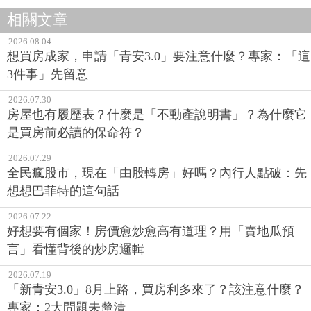
相關文章
2026.08.04
想買房成家，申請「青安3.0」要注意什麼？專家：「這
3件事」先留意
2026.07.30
房屋也有履歷表？什麼是「不動產說明書」？為什麼它
是買房前必讀的保命符？
2026.07.29
全民瘋股市，現在「由股轉房」好嗎？內行人點破：先
想想巴菲特的這句話
2026.07.22
好想要有個家！房價愈炒愈高有道理？用「賣地瓜預
言」看懂背後的炒房邏輯
2026.07.19
「新青安3.0」8月上路，買房利多來了？該注意什麼？
專家：2大問題未釐清