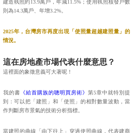
建造執照約13.9萬戶，年減11.5%；使用執照核發戶數
則為14.3萬戶、年增3.2%。
2025年，台灣房市再度出現「使照量超越建照量」的
情況。
這在房地產市場代表什麼意思？
這裡面的象徵意義可大著呢！
​我的書
《給首購族的聰明買房術》
第5章中就特別提
到：可以把「建照」和「使照」的相對數量波動，當
作判斷房市景氣的技術分析指標。
當建照的曲線「由下往上」穿過使照曲線，代表建商