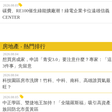
2026.08.03
碳費、RE100催生綠能擴廠潮！綠電企業卡位遠雄信義
CENTER
房地產 ‧ 熱門排行
2026.08.04
想買房成家，申請「青安3.0」要注意什麼？專家：「這
3件事」先留意
2026.08.04
科技園區房市洗牌！竹科、中科、南科、高雄誰買氣最
旺？
2026.08.05
中正學區、雙捷地王加持！「全陽羅斯福」吸引高資產
族回防北市蛋黃區