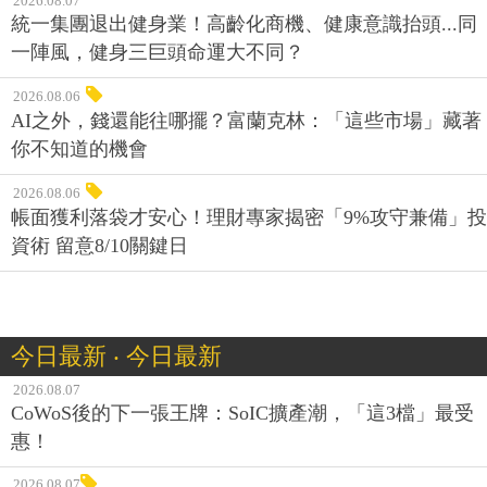
2026.08.07
統一集團退出健身業！高齡化商機、健康意識抬頭...同
一陣風，健身三巨頭命運大不同？
2026.08.06
AI之外，錢還能往哪擺？富蘭克林：「這些市場」藏著
你不知道的機會
2026.08.06
帳面獲利落袋才安心！理財專家揭密「9%攻守兼備」投
資術 留意8/10關鍵日
今日最新 ‧ 今日最新
2026.08.07
CoWoS後的下一張王牌：SoIC擴產潮，「這3檔」最受
惠！
2026.08.07