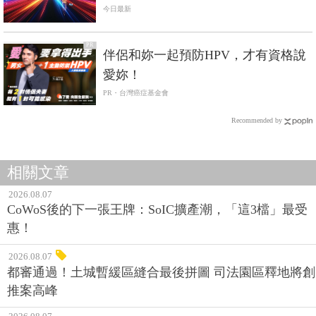
今日最新
PR
伴侶和妳一起預防HPV，才有資格說
愛妳！
PR・台灣癌症基金會
Recommended by
相關文章
2026.08.07
CoWoS後的下一張王牌：SoIC擴產潮，「這3檔」最受
惠！
2026.08.07
都審通過！土城暫緩區縫合最後拼圖 司法園區釋地將創
推案高峰