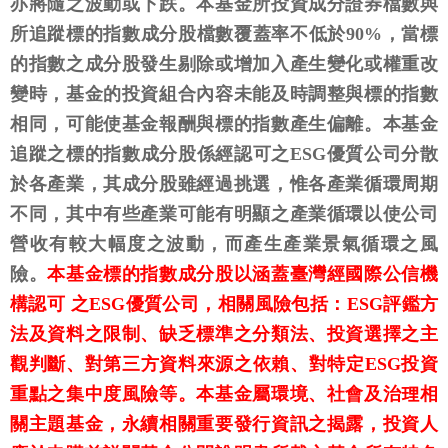
亦將隨之波動或下跌。本基金所投資成分證券檔數與
所追蹤標的指數成分股檔數覆蓋率不低於90%，當標
的指數之成分股發生剔除或增加入產生變化或權重改
變時，基金的投資組合內容未能及時調整與標的指數
相同，可能使基金報酬與標的指數產生偏離。本基金
追蹤之標的指數成分股係經認可之ESG優質公司分散
於各產業，其成分股雖經過挑選，惟各產業循環周期
不同，其中有些產業可能有明顯之產業循環以使公司
營收有較大幅度之波動，而產生產業景氣循環之風
險。
本基金標的指數成分股以涵蓋臺灣經國際公信機
構認可 之ESG優質公司，相關風險包括：ESG評鑑方
法及資料之限制、缺乏標準之分類法、投資選擇之主
觀判斷、對第三方資料來源之依賴、對特定ESG投資
重點之集中度風險等。本基金屬環境、社會及治理相
關主題基金，永續相關重要發行資訊之揭露，投資人