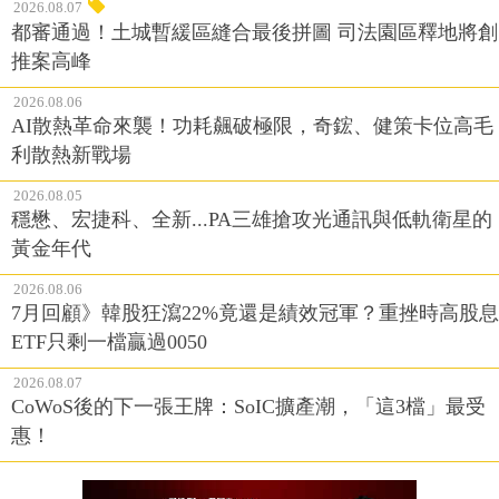
2026.08.07
都審通過！土城暫緩區縫合最後拼圖 司法園區釋地將創
推案高峰
2026.08.06
AI散熱革命來襲！功耗飆破極限，奇鋐、健策卡位高毛
利散熱新戰場
2026.08.05
穩懋、宏捷科、全新...PA三雄搶攻光通訊與低軌衛星的
黃金年代
2026.08.06
7月回顧》韓股狂瀉22%竟還是績效冠軍？重挫時高股息
ETF只剩一檔贏過0050
2026.08.07
CoWoS後的下一張王牌：SoIC擴產潮，「這3檔」最受
惠！