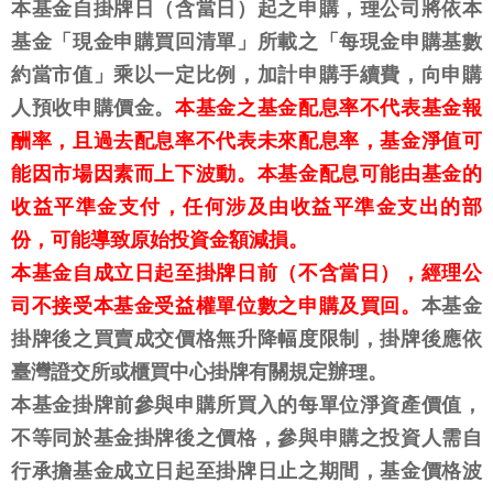
本基金自掛牌日（含當日）起之申購，理公司將依本
基金「現金申購買回清單」所載之「每現金申購基數
約當市值」乘以一定比例，加計申購手續費，向申購
人預收申購價金。
本基金之基金配息率不代表基金報
酬率，且過去配息率不代表未來配息率，基金淨值可
能因市場因素而上下波動。本基金配息可能由基金的
收益平準金支付，任何涉及由收益平準金支出的部
份，可能導致原始投資金額減損。
本基金自成立日起至掛牌日前（不含當日），經理公
司不接受本基金受益權單位數之申購及買回。
本基金
掛牌後之買賣成交價格無升降幅度限制，掛牌後應依
臺灣證交所或櫃買中心掛牌有關規定辦理。
本基金掛牌前參與申購所買入的每單位淨資產價值，
不等同於基金掛牌後之價格，參與申購之投資人需自
行承擔基金成立日起至掛牌日止之期間，基金價格波