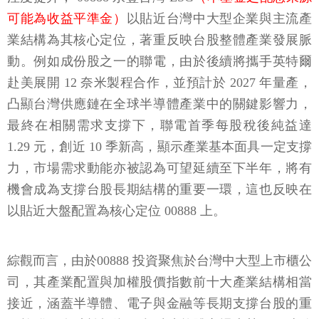
可能為收益平準金）
以貼近台灣中大型企業與主流產
業結構為其核心定位，著重反映台股整體產業發展脈
動。例如成份股之一的聯電，由於後續將攜手英特爾
赴美展開 12 奈米製程合作，並預計於 2027 年量產，
凸顯台灣供應鏈在全球半導體產業中的關鍵影響力，
最終在相關需求支撐下，聯電首季每股稅後純益達
1.29 元，創近 10 季新高，顯示產業基本面具一定支撐
力，市場需求動能亦被認為可望延續至下半年，將有
機會成為支撐台股長期結構的重要一環，這也反映在
以貼近大盤配置為核心定位 00888 上。
綜觀而言，由於00888 投資聚焦於台灣中大型上市櫃公
司，其產業配置與加權股價指數前十大產業結構相當
接近，涵蓋半導體、電子與金融等長期支撐台股的重