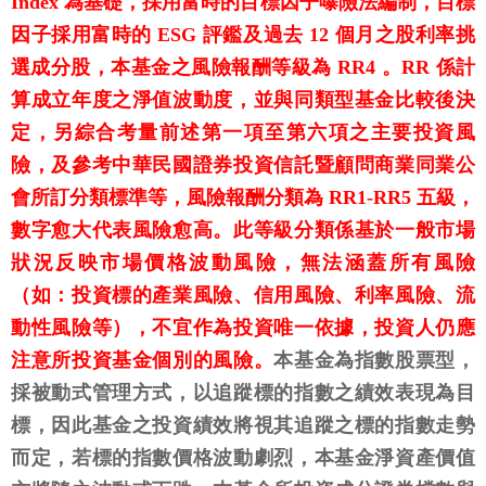
Index 為基礎，採用富時的目標因子曝險法編制，目標
因子採用富時的 ESG 評鑑及過去 12 個月之股利率挑
選成分股，本基金之風險報酬等級為 RR4 。RR 係計
算成立年度之淨值波動度，並與同類型基金比較後決
定，另綜合考量前述第一項至第六項之主要投資風
險，及參考中華民國證券投資信託暨顧問商業同業公
會所訂分類標準等，風險報酬分類為 RR1-RR5 五級，
數字愈大代表風險愈高。此等級分類係基於一般市場
狀況反映市場價格波動風險，無法涵蓋所有風險
（如：投資標的產業風險、信用風險、利率風險、流
動性風險等），不宜作為投資唯一依據，投資人仍應
注意所投資基金個別的風險。
本基金為指數股票型，
採被動式管理方式，以追蹤標的指數之績效表現為目
標，因此基金之投資績效將視其追蹤之標的指數走勢
而定，若標的指數價格波動劇烈，本基金淨資產價值