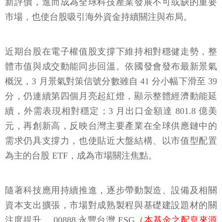
新評價，進而成為全球科技產業發展不可或缺的重要
市場，也使台股吸引海外資金持續關注與布局。
近期台股在電子權值股支撐下維持相對穩健走勢，整
體市值與成交動能同步回溫。依國發會發布最新景氣
概況，3 月景氣對策信號分數雖自 41 分小幅下滑至 39
分，仍連續第四個月亮起紅燈，顯示整體經濟動能延
續，外需表現相對穩定；3 月出口金額達 801.8 億美
元，再創新高，反映台灣主要產業在全球供應鏈中的
需求仍具支撐力，也使貼近大盤結構、以市值型配置
為主的台股 ETF，成為市場關注焦點。
隨著科技應用持續推進，逐步帶動製造、設備及相關
資本支出擴張，市場對成熟製程與基礎建設題材的關
注度提升， 00888 永豐台灣 ESG
（本基金之配息來源