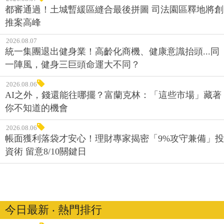
都審通過！土城暫緩區縫合最後拼圖 司法園區釋地將創
推案高峰
2026.08.07
統一集團退出健身業！高齡化商機、健康意識抬頭...同
一陣風，健身三巨頭命運大不同？
2026.08.06
AI之外，錢還能往哪擺？富蘭克林：「這些市場」藏著
你不知道的機會
2026.08.06
帳面獲利落袋才安心！理財專家揭密「9%攻守兼備」投
資術 留意8/10關鍵日
今日最新 ‧ 熱門排行