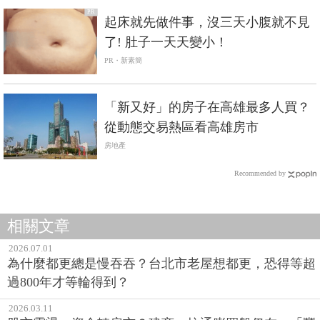
PR
起床就先做件事，沒三天小腹就不見
了! 肚子一天天變小！
PR・新素簡
「新又好」的房子在高雄最多人買？
從動態交易熱區看高雄房市
房地產
Recommended by
相關文章
2026.07.01
為什麼都更總是慢吞吞？台北市老屋想都更，恐得等超
過800年才等輪得到？
2026.03.11