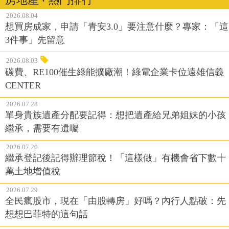
2026.08.04
想買房成家，申請「青安3.0」要注意什麼？專家：「這
3件事」先留意
2026.08.03
碳費、RE100催生綠能擴廠潮！綠電企業卡位遠雄信義
CENTER
2026.07.28
單身貴族遺產分配要記得：想把遺產給兄弟姐妹的小孩
繼承，需要有遺囑
2026.07.20
繼承登記後記得辦理節稅！「這樣做」有機會省下數十
萬土地增值稅
2026.07.29
全民瘋股市，現在「由股轉房」好嗎？內行人點破：先
想想巴菲特的這句話