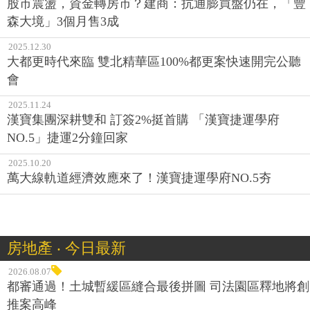
股市震盪，資金轉房市？建商：抗通膨買盤仍在，「豐
森大境」3個月售3成
2025.12.30
大都更時代來臨 雙北精華區100%都更案快速開完公聽
會
2025.11.24
漢寶集團深耕雙和 訂簽2%挺首購 「漢寶捷運學府
NO.5」捷運2分鐘回家
2025.10.20
萬大線軌道經濟效應來了！漢寶捷運學府NO.5夯
房地產 ‧ 今日最新
2026.08.07
都審通過！土城暫緩區縫合最後拼圖 司法園區釋地將創
推案高峰