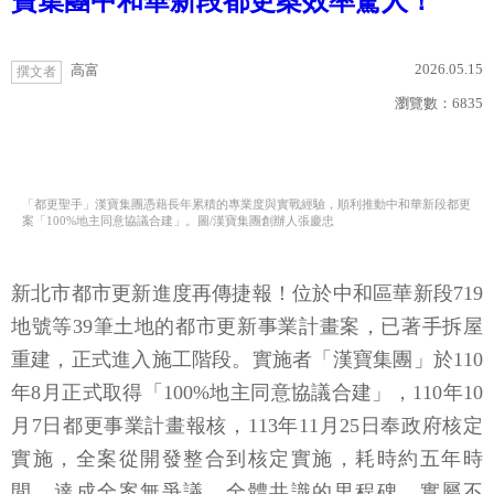
寶集團中和華新段都更案效率驚人！
2026.05.15
高富
撰文者
瀏覽數：
6835
「都更聖手」漢寶集團憑藉長年累積的專業度與實戰經驗，順利推動中和華新段都更
案「100%地主同意協議合建」。圖/漢寶集團創辦人張慶忠
新北市都市更新進度再傳捷報！位於中和區華新段719
地號等39筆土地的都市更新事業計畫案，已著手拆屋
重建，正式進入施工階段。實施者「漢寶集團」於110
年8月正式取得「100%地主同意協議合建」，110年10
月7日都更事業計畫報核，113年11月25日奉政府核定
實施，全案從開發整合到核定實施，耗時約五年時
間，達成全案無爭議、全體共識的里程碑，實屬不