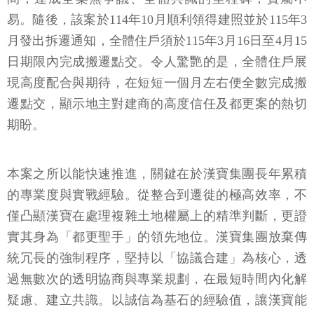
易。隨後，該案於114年10月順利領得建照並於115年3
月發出拆遷通知，全體住戶須於115年3月16日至4月15
日期限內完成搬遷點交。令人驚艷的是，全體住戶展
現高度配合與期待，在短短一個月左右便全數完成搬
遷點交，顯示地主對建商的高度信任及都更案的熱切
期盼。
本案之所以能快速推進，關鍵在於漢寶集團長年累積
的專業度與實戰經驗。從整合到遷徙的極高效率，不
僅凸顯漢寶在處理複雜土地權屬上的精準判斷，更證
實其身為「都更聖手」的領先地位。漢寶集團放棄傳
統冗長的強制程序，堅持以「協議合建」為核心，透
過無數次的透明協商與專業規劃，在最短時間內化解
疑慮、建立共識。以誠信為基石的經驗值，讓漢寶能