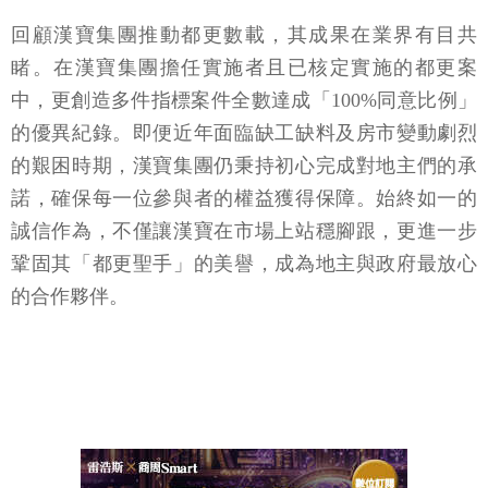
回顧漢寶集團推動都更數載，其成果在業界有目共
睹。在漢寶集團擔任實施者且已核定實施的都更案
中，更創造多件指標案件全數達成「100%同意比例」
的優異紀錄。即便近年面臨缺工缺料及房市變動劇烈
的艱困時期，漢寶集團仍秉持初心完成對地主們的承
諾，確保每一位參與者的權益獲得保障。始終如一的
誠信作為，不僅讓漢寶在市場上站穩腳跟，更進一步
鞏固其「都更聖手」的美譽，成為地主與政府最放心
的合作夥伴。