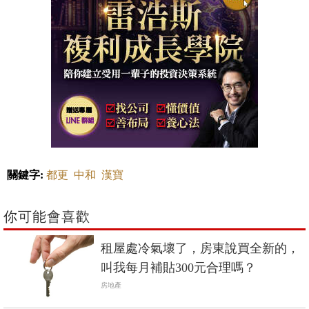
關鍵字:
都更
中和
漢寶
你可能會喜歡
租屋處冷氣壞了，房東說買全新的，
叫我每月補貼300元合理嗎？
房地產