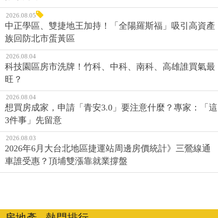
2026.08.05
中正學區、雙捷地王加持！「全陽羅斯福」吸引高資產
族回防北市蛋黃區
2026.08.04
科技園區房市洗牌！竹科、中科、南科、高雄誰買氣最
旺？
2026.08.04
想買房成家，申請「青安3.0」要注意什麼？專家：「這
3件事」先留意
2026.08.03
2026年6月大台北地區捷運站周邊房價統計》三鶯線通
車誰受惠？頂埔雙漲靠就業撐盤
房地產 ‧ 熱門排行