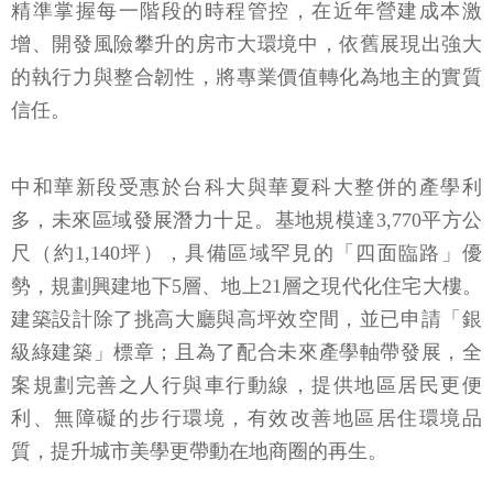
精準掌握每一階段的時程管控，在近年營建成本激
增、開發風險攀升的房市大環境中，依舊展現出強大
的執行力與整合韌性，將專業價值轉化為地主的實質
信任。
中和華新段受惠於台科大與華夏科大整併的產學利
多，未來區域發展潛力十足。基地規模達3,770平方公
尺（約1,140坪），具備區域罕見的「四面臨路」優
勢，規劃興建地下5層、地上21層之現代化住宅大樓。
建築設計除了挑高大廳與高坪效空間，並已申請「銀
級綠建築」標章；且為了配合未來產學軸帶發展，全
案規劃完善之人行與車行動線，提供地區居民更便
利、無障礙的步行環境，有效改善地區居住環境品
質，提升城市美學更帶動在地商圈的再生。