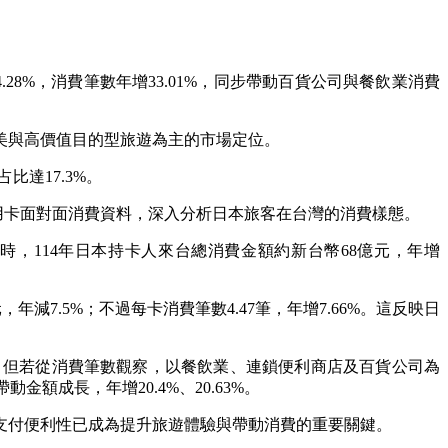
8%，消費筆數年增33.01%，同步帶動百貨公司與餐飲業消費
美與高價值目的型旅遊為主的市場定位。
比達17.3%。
用卡面對面消費資料，深入分析日本旅客在台灣的消費樣態。
同時，114年日本持卡人來台總消費金額約新台幣68億元，年增
年減7.5%；不過每卡消費筆數4.47筆，年增7.66%。這反映日
，但若從消費筆數觀察，以餐飲業、連鎖便利商店及百貨公司為
金額成長，年增20.4%、20.63%。
支付便利性已成為提升旅遊體驗與帶動消費的重要關鍵。