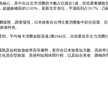
為核心，其中在台北市消費的卡數占比接近5成，但也逐漸擴散
，超越板橋區的12.65%，居新北市首位，平溪區則占10.7
的消費樣態，調查發現，日本旅客在台灣主要消費集中於住宿業、
的旅遊特色。
業別，平均每卡消費金額高達2萬1944元，住宿業並非主力消
成熟及短程旅遊效率高等優勢，更符合日本旅客短天數、高頻率
文化混合型旅遊、高便利短期休閒行程，以及結合美食、購物與