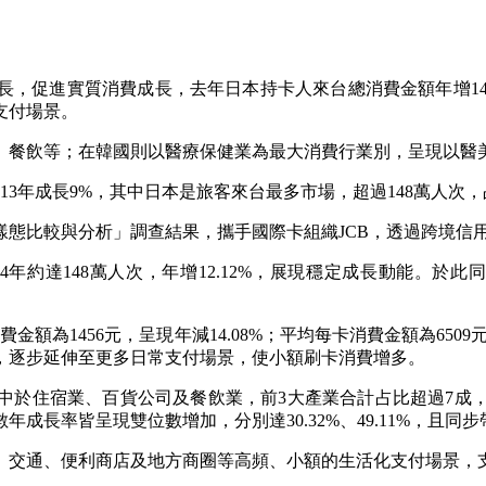
促進實質消費成長，去年日本持卡人來台總消費金額年增14.2
支付場景。
、餐飲等；在韓國則以醫療保健業為最大消費行業別，呈現以醫
113年成長9%，其中日本是旅客來台最多市場，超過148萬人次，占
樣態比較與分析」調查結果，攜手國際卡組織JCB，透過跨境信
4年約達148萬人次，年增12.12%，展現穩定成長動能。於此
為1456元，呈現年減14.08%；平均每卡消費金額為6509元，
，逐步延伸至更多日常支付場景，使小額刷卡消費增多。
中於住宿業、百貨公司及餐飲業，前3大產業合計占比超過7成
長率皆呈現雙位數增加，分別達30.32%、49.11%，且同步帶動
、交通、便利商店及地方商圈等高頻、小額的生活化支付場景，