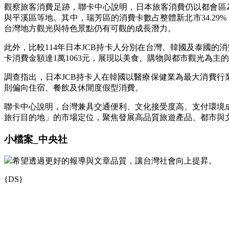
觀察旅客消費足跡，聯卡中心說明，日本旅客消費仍以都會區
與平溪區等地。其中，瑞芳區的消費卡數占整體新北市34.29%
台灣地方觀光與特色景點仍有可觀的成長潛力。
此外，比較114年日本JCB持卡人分別在台灣、韓國及泰國
卡消費金額達1萬1063元，展現以美食、購物與都市觀光為主
調查指出，日本JCB持卡人在韓國以醫療保健業為最大消費行
則偏向住宿、餐飲及休閒度假型消費。
聯卡中心說明，台灣兼具交通便利、文化接受度高、支付環境
旅行目的地」的市場定位，聚焦發展高品質旅遊產品、都市與
小檔案_中央社
希望透過更好的報導與文章品質，讓台灣社會向上提昇。
{DS}