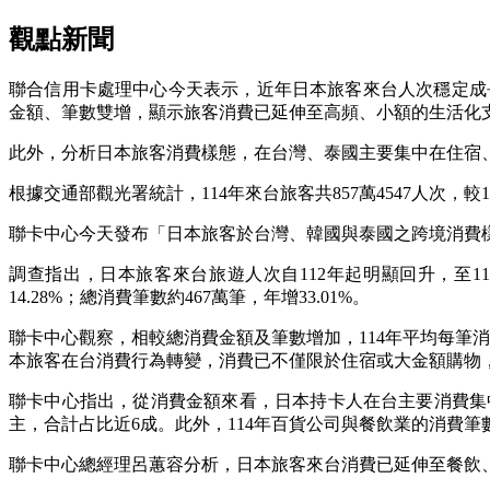
觀點新聞
聯合信用卡處理中心今天表示，近年日本旅客來台人次穩定成長，
金額、筆數雙增，顯示旅客消費已延伸至高頻、小額的生活化
此外，分析日本旅客消費樣態，在台灣、泰國主要集中在住宿
根據交通部觀光署統計，114年來台旅客共857萬4547人次，較
聯卡中心今天發布「日本旅客於台灣、韓國與泰國之跨境消費
調查指出，日本旅客來台旅遊人次自112年起明顯回升，至11
14.28%；總消費筆數約467萬筆，年增33.01%。
聯卡中心觀察，相較總消費金額及筆數增加，114年平均每筆消費金額
本旅客在台消費行為轉變，消費已不僅限於住宿或大金額購物
聯卡中心指出，從消費金額來看，日本持卡人在台主要消費集
主，合計占比近6成。此外，114年百貨公司與餐飲業的消費筆數年成
聯卡中心總經理呂蕙容分析，日本旅客來台消費已延伸至餐飲