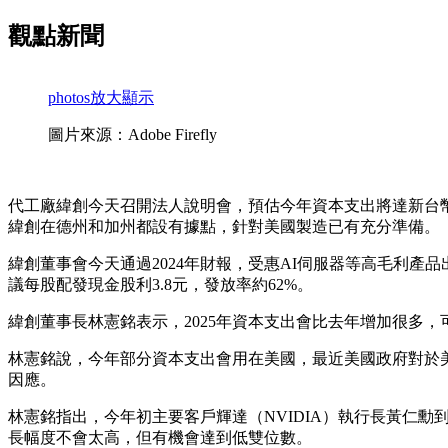
觀點新聞
photos
放大顯示
圖片來源：Adobe Firefly
代工廠緯創今天召開法人說明會，預估今年資本支出將達新台幣355億
緯創在德州和加州都設有據點，針對美國製造已有充分準備。
緯創董事會今天通過2024年財報，受惠AI伺服器等高毛利產品出貨
議每股配發現金股利3.8元，發放率約62%。
緯創董事長林憲銘表示，2025年資本支出會比去年增加很多
林憲銘說，今年部分資本支出會用在美國，最近美國政府對於
因應。
林憲銘指出，今年初主要客戶輝達（NVIDIA）執行長黃仁
長幅度不會太高，但有機會達到低雙位數。