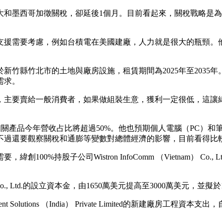
大和墨西哥加徵關稅，卻延後1個月。目前看起來，關稅戰略是
支援需要考慮，例如台積電在美國建廠，人力就是很大的瓶頸。
新竹縣竹北市的土地與廠房設施，租賃期間為2025年至2035
需求。
，主要賣給一般消費者，如果做組裝生意，獲利一定很低，這讓
。
關產品今年營收占比將超過50%。他也預期個人電腦（PC）和筆記
不過還要觀察關稅和通膨等變數對總體經濟的影響，目前看得比
%持股子公司Wistron InfoComm （Vietnam） Co.
nam） Co., Ltd.的設立資本金，由1650萬美元提高至3000萬美元，
 Solutions （India） Private Limited的新建廠房工程資