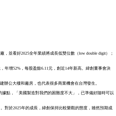
025全年業績將成長低雙位數（low double digit）；
元，年增52%，每股盈餘6.11元，創近14年新高。緯創董事會決
雄興建辦公大樓和廠房，也代表很多商業機會在台灣發生。
的據點，「美國製造對我們的困難度不大」，已準備好隨時可以
。對於2025年的成長，緯創保持比較樂觀的態度，雖然預期成