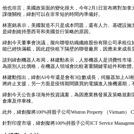
他也坦言，美國政策面的變化很大，今年2月1日宣布將對加拿
課徵關稅，緯創可以在非常短的時間內準備好。
林憲銘表示，美國製造不只是成本問題，還有人力、基礎設施
是緯創維持墨西哥和美國並行策略的原因。
緯創今天董事會決議，擬向聯發紡織纖維股份有限公司承租位於
能已經快滿載，因此趕快租下隔壁的聯發廠房，因應未來成長
談到緯創機器人布局，林建勳表示，人形機器人是消費性市場
為跟別人比價格，在機器人領域會比較著重關鍵零組件和軟體
林建勳指出，緯創AI今年還是會有3位數成長，伺服器加上AI相
將終止支援，另一方面是疫情期間購買的電腦進入換機週期，
緯創今天公告多項海外投資議案，為因應業務發展及策略規劃需要，緯創100
倉庫及停車棟。
此外，緯創擬將100%持股子公司Wistron Property （Viet
針對印度市場，緯創擬將100%持股子公司ICT Service Management