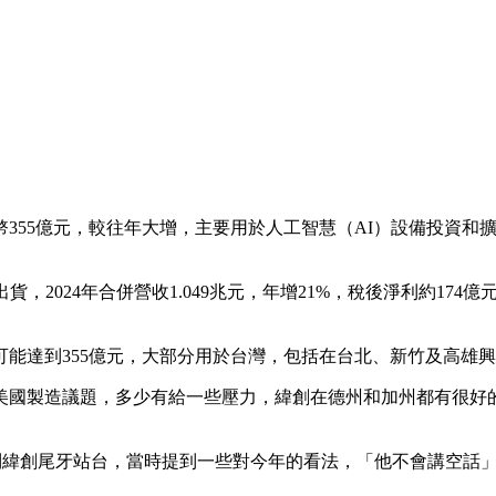
元，較往年大增，主要用於人工智慧（AI）設備投資和擴廠，並看好2
，2024年合併營收1.049兆元，年增21%，稅後淨利約174億
，可能達到355億元，大部分用於台灣，包括在台北、新竹及高
美國製造議題，多少有給一些壓力，緯創在德州和加州都有很好
勳到緯創尾牙站台，當時提到一些對今年的看法，「他不會講空話」