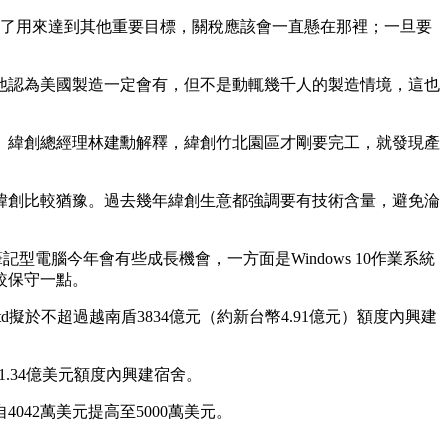
為了用來達到其他重要目標，關稅應該會一直懸在那裡；一旦要
他認為美國製造一定會有，但不是動輒幾千人的製造情境，這也
年。緯創總經理林建勳解釋，緯創竹北園區才剛要完工，就發現產
緯創比較猶豫。過去幾年緯創生意都強調要有技術含量，避免淪
型電腦今年會有些成長機會，一方面是Windows 10作業系統
較保守一點。
, Ltd擬於不超過越南盾3834億元（約新台幣4.91億元）額度內興建
並擬於1.34億美元額度內興建宿舍。
本支出，自4042萬美元提高至5000萬美元。