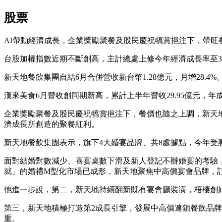
股票
AI帶動經濟成長，企業獎勵聚餐及股民慶祝犒賞挹注下，帶
台股加權指數近期不斷創高，主計總處上修今年經濟成長率至3.
新天地餐飲集團自結6月合併營收新台幣1.28億元，月增28.4%
漢來美食6月營收創同期新高，累計上半年營收29.95億元，
企業獎勵聚餐及股民慶祝犒賞挹注下，餐價也隨之上調，新天地
濟成長所創造的聚餐紅利。
新天地餐飲集團表示，旗下4大婚宴品牌、共8處據點，今年受
面對結婚對數減少、喜宴桌數下滑及新人登記不辦婚宴的考驗
就」的婚禮M型化市場已成形，新天地聚焦中高價宴會品牌，
他進一步說，第二，新天地持續翻新既有宴會廳裝潢，梧棲創始
第三，新天地積極打造第2成長引擎，發展中高價連鎖餐飲品
重。