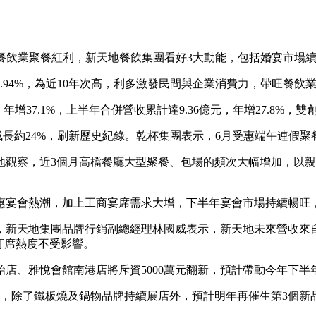
旺餐飲業聚餐紅利，新天地餐飲集團看好3大動能，包括婚宴市場
94%，為近10年次高，利多激發民間與企業消費力，帶旺餐飲業
、年增37.1%，上半年合併營收累計達9.36億元，年增27.8%，
年成長約24%，刷新歷史紀錄。乾杯集團表示，6月受惠端午連假
觀察，近3個月高檔餐廳大型聚餐、包場的頻次大幅增加，以親
惠宴會熱潮，加上工商宴席需求大增，下半年宴會市場持續暢旺，旗
，新天地集團品牌行銷副總經理林國威表示，新天地未來營收來
訂席熱度不受影響。
店、雅悅會館南港店將斥資5000萬元翻新，預計帶動今年下半
牌，除了鐵板燒及鍋物品牌持續展店外，預計明年再催生第3個新