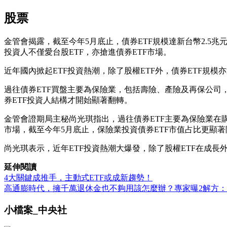
股票
金管會揭露，截至今年5月底止，債券ETF規模達新台幣2.5兆
投資人不僅愛台股ETF，亦搶進債券ETF市場。
近年國內掀起ETF投資熱潮，除了股權ETF外，債券ETF規模亦
過往債券ETF買盤主要為保險業，包括壽險、產險及再保公司，在20
券ETF投資人結構才開始顯著翻轉。
金管會證期局主秘尚光琪指出，過往債券ETF主要為保險業在購買
市場，截至今年5月底止，保險業投資債券ETF市值占比更顯著降至
尚光琪表示，近年ETF投資熱潮大爆發，除了股權ETF在成長
延伸閱讀
4大關鍵成推手，主動式ETF或成新趨勢！
高通膨時代，擁千萬退休金也不夠用該怎麼辦？專家曝2解方：
小檔案_中央社