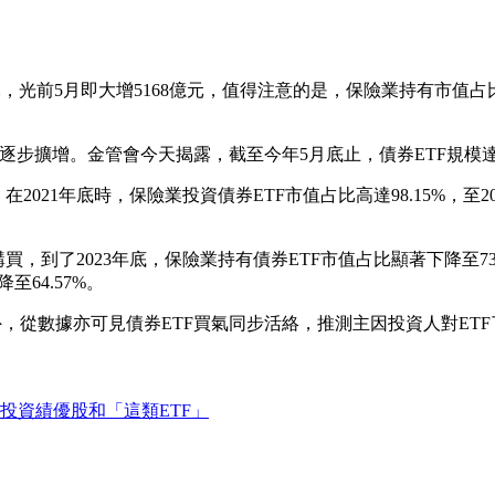
元，光前5月即大增5168億元，值得注意的是，保險業持有市值占
逐步擴增。金管會今天揭露，截至今年5月底止，債券ETF規模達2
21年底時，保險業投資債券ETF市值占比高達98.15%，至202
，到了2023年底，保險業持有債券ETF市值占比顯著下降至73
64.57%。
外，從數據亦可見債券ETF買氣同步活絡，推測主因投資人對ET
投資績優股和「這類ETF」