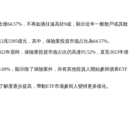
比僅64.57%，不再如過往遠高於9成，顯示近年一般散戶或其餘
兆5395億元，其中，保險業投資市值占比為64.57%。
2年底時，保險業投資市值占比仍高達95.52%，直至2023年債
.69%，顯示除了保險業外，亦有其他投資人開始參與債券ETF
F了解度逐步提高，帶動ETF市場參與人變得更多樣化。