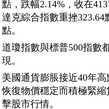
點，跌幅2.14%，收在41
達克綜合指數重挫323.64點
點。
道瓊指數與標普500指數
現。
美國通貨膨脹接近40年高
恢復物價穩定而積極緊縮
擊股市行情。