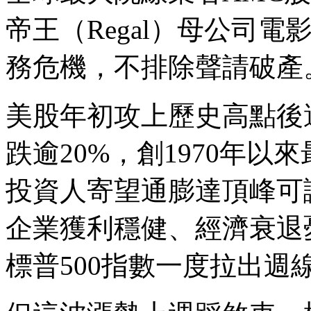
帝王（Regal）母公司電影
務危機，不排除聲請破產
美股年初攻上歷史高點後
跌逾20%，創1970年
投資人寄望通膨達頂峰可
企業獲利穩健、經濟衰退
標普500指數一度拉出週