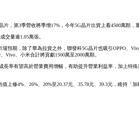
片，第3季營收將季增17%，今年5G晶片出貨上看4500萬顆，
成交量逾1.05萬張。
預期，除了華為拉貨之外，聯發科5G晶片也吸引OPPO、Vi
、Vivo、小米合計將貢獻1500萬至2000萬顆。
長率有望高於營業費用增幅，有助提升營業利益率，加上特殊應用晶片
。
值上修4%、26%、20%至20.37元、35.78元、39.3元，維