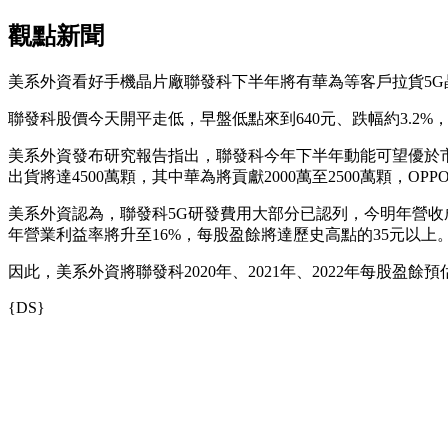
觀點新聞
美系外資看好手機晶片廠聯發科下半年將有華為等客戶拉貨5G晶
聯發科股價今天開平走低，早盤低點來到640元、跌幅約3.2%，
美系外資發布研究報告指出，聯發科今年下半年動能可望優於市場
出貨將達4500萬顆，其中華為將貢獻2000萬至2500萬顆，OPPO
美系外資認為，聯發科5G研發費用大部分已認列，今明年營收成
年營業利益率將升至16%，每股盈餘將達歷史高點的35元以上
因此，美系外資將聯發科2020年、2021年、2022年每股盈餘預估
{DS}