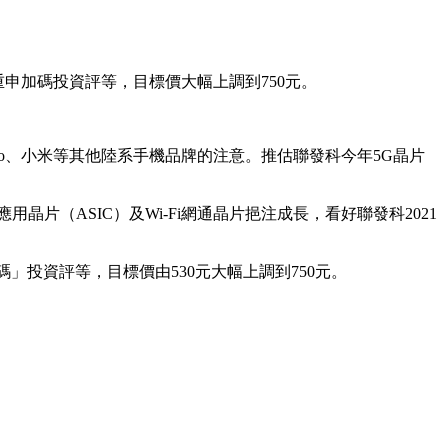
重申加碼投資評等，目標價大幅上調到750元。
vo、小米等其他陸系手機品牌的注意。推估聯發科今年5G晶片
（ASIC）及Wi-Fi網通晶片挹注成長，看好聯發科2021
持「加碼」投資評等，目標價由530元大幅上調到750元。