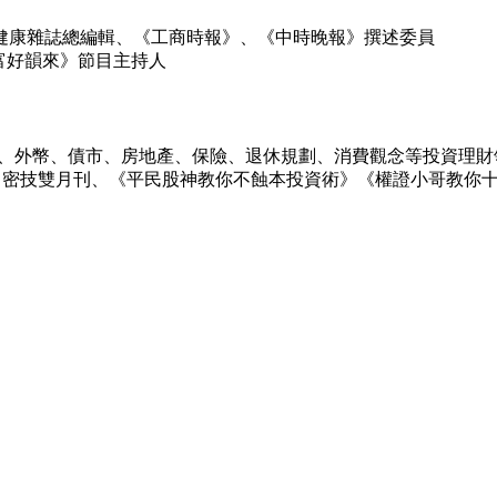
健康雜誌總編輯、《工商時報》、《中時晚報》撰述委員
富好韻來》節目主持人
、黃金、外幣、債市、房地產、保險、退休規劃、消費觀念等投資
t智富》密技雙月刊、《平民股神教你不蝕本投資術》《權證小哥教