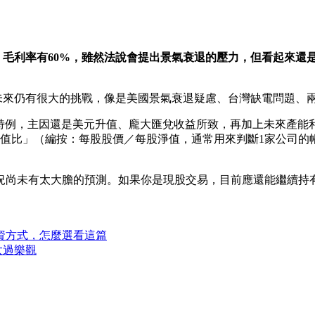
本、毛利率有60%，雖然法說會提出景氣衰退的壓力，但看起來還
未來仍有很大的挑戰，像是美國景氣衰退疑慮、台灣缺電問題、
%應是特例，主因還是美元升值、龐大匯兌收益所致，再加上未來產
淨值比」（編按：每股股價／每股淨值，通常用來判斷1家公司的
況尚未有太大膽的預測。如果你是現股交易，目前應還能繼續持
期投資方式，怎麼選看這篇
太過樂觀