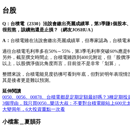
台股
Q：台積電（2330）法說會繳出亮麗成績單，第3季賺1個股
很煎熬，該續抱還是止損？（網友JOSHUA）
A：
台積電雖在法說會繳出亮麗成績單，但專家認為，台積電
過往台積電毛利率多在50%～55%，第3季毛利率突破60
另外，截至撰文時間止，台積電雖跌到400元附近，但「股價
以上，以股價淨值比角度而言，目前並不是非常「划算」。
整體來說，台積電能見度彷彿可看到年底，但對於明年表現情
其是後者更是難以預測。
延伸閱讀
0050、0056、00878、台積電都是定期定額最好嗎？3種定
3個理由，我只買0050...樂活大叔：不要對台積電能站上600元
大變局年，6大投資重點一次看
小檔案＿夏韻芬