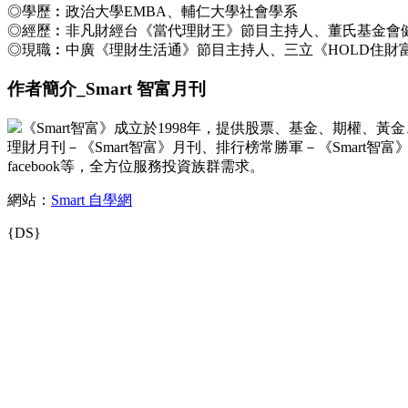
◎學歷︰政治大學EMBA、輔仁大學社會學系
◎經歷︰非凡財經台《當代理財王》節目主持人、董氏基金會
◎現職︰中廣《理財生活通》節目主持人、三立《HOLD住財
作者簡介_Smart 智富月刊
《Smart智富》成立於1998年，提供股票、基金、期權
理財月刊－《Smart智富》月刊、排行榜常勝軍－《Smar
facebook等，全方位服務投資族群需求。
網站：
Smart 自學網
{DS}