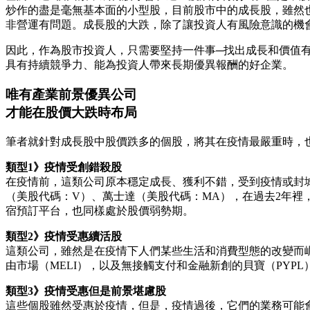
炒作的盡是毫無基本面的小型股，目前股市中的成長股，雖然
非營運有問題。成長股的大跌，除了讓投資人有風險意識的機
因此，作為股市投資人，只需要堅持一件事─找出成長和價值
具有持續競爭力、能為投資人帶來長期優異報酬的好企業。
唯有產業前景優異公司
才能在股價大跌時布局
筆者就針對成長股中股價跌多的個股，將其在疫情最嚴重時，也就
類型1》疫情受創錯殺股
在疫情前，這類公司原本穩定成長、獲利不錯，受到疫情或封
（美股代碼：V）、萬士達（美股代碼：MA），在過去2年裡，是
宿預訂平台，也同樣處於股價弱勢期。
類型2》疫情受惠續活股
這類公司，雖然是在疫情下人們某些生活和消費型態的改變而崛
由市場（MELI），以及無接觸支付和金融新創的貝寶（PYP
類型3》疫情受惠但是前景堪慮股
這些個股雖然受惠於疫情，但是，疫情過後，它們的業務可能會