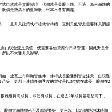
快的方式自然就是賣股變現，代價就是美股下跌。不過，為何崩跌的
、股價走勢溫吞的藍籌股，根本不會有興趣。
是，一旦升息政策執行後就會持續，直到景氣變差需要降息調節
是自由現金流是負值，便需要靠借貸應付日常營運，因此升息會
，所以不太受升息影響。
例如：放寬上市與融資條件，使得成長股受到資金注意，出現難
苗等，更創下連續多個季度的營收是以3位數在成長，股價在2
來很難維持高成長，即使有成長，在過去2年成長基期墊高下，
掉、股價大崩跌卻來不及應變要好，更何況，比起網路泡沫時期