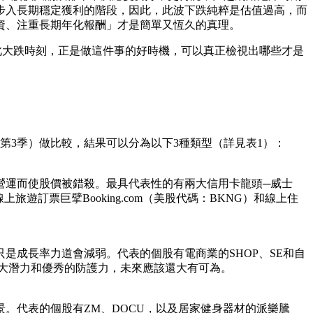
步入長期穩定獲利的階段，因此，此波下跌純粹是估值過高，而
資、注重長期年化報酬」才是簡單又恆久的真理。
此大跌時刻，正是做這件事的好時機，可以真正檢視出哪些才是
年第3季）做比較，結果可以分為以下3種類型（詳見表1）：
營運而使股價被錯殺。最具代表性的有兩大信用卡龍頭─威士
訂票巨擘Booking.com（美股代碼：BKNG）和線上住
是成長率力道會減弱。代表的個股有電商業的SHOP、SE和自
的龐大潛力和優秀的防護力，未來應該還大有可為。
。代表的個股有ZM、DOCU，以及居家健身器材的派樂騰