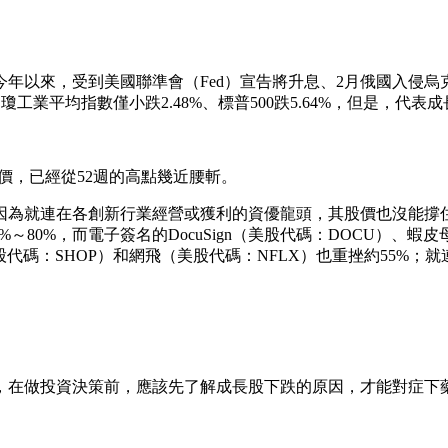
從今年以來，受到美國聯準會（Fed）宣告將升息、2月俄國入侵
.11），道瓊工業平均指數僅小跌2.48%、標普500跌5.64%，但
價，已經從52週的高點幾近腰斬。
為就連在各創新行業經營或獲利的資優龍頭，其股價也沒能撐住。例
%～80%，而電子簽名的DocuSign（美股代碼：DOCU）、蝦
代碼：SHOP）和網飛（美股代碼：NFLX）也重挫約55%；就連科技股
，在做投資決策前，應該先了解成長股下跌的原因，才能對症下