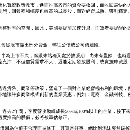
0年以量化寬鬆政策救市，進而推高股市的資金要收回，而收回最
劇烈，回報率和幅度也較高的成長股，而對經營成熟、獲利穩定
調整利率的空間，因此，美國要提前加速升息。而筆者要提醒的
是會從股市撤出部分資金，轉往公債或公司債避險。
，多半為上市不久，腳跟未站穩又處於擴張期，尚未有盈餘，也就
流充沛，不但借貸需求不大，還能定期發放股利，或實施庫藏股
，透過貨幣、商業等政策，營造了一個對企業經營極有利的環境，
外地讓許多商業模式創新的產業受惠，例如：電商、金融科技、疫
過去2年間，季度營收動輒成長50%或100%以上的企業，接下
過度推高的股價，必將被重估修正。
股價因為估值不合理而被修正，其實是好事，總比到泡沫突然破