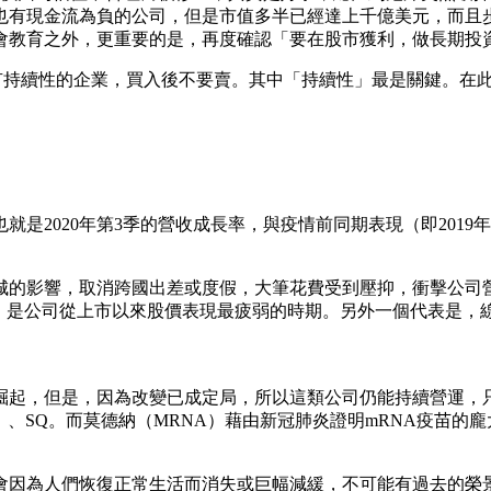
也有現金流為負的公司，但是市值多半已經達上千億美元，而且
會教育之外，更重要的是，再度確認「要在股市獲利，做長期投
有持續性的企業，買入後不要賣。其中「持續性」最是關鍵。在
是2020年第3季的營收成長率，與疫情前同期表現（即2019
城的影響，取消跨國出差或度假，大筆花費受到壓抑，衝擊公司
公司從上市以來股價表現最疲弱的時期。另外一個代表是，線上旅遊
起，但是，因為改變已成定局，所以這類公司仍能持續營運，只
L）、SQ。而莫德納（MRNA）藉由新冠肺炎證明mRNA疫苗
因為人們恢復正常生活而消失或巨幅減緩，不可能有過去的榮景