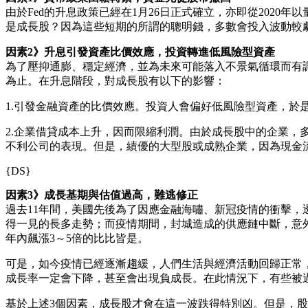
由於Fed的升息政策已經在1月26日正式確立，亦即從202
是成長股？因為這些短期的所謂的聰明錢，多數會投入波動較
因素2》升息引發資產比價效應，投資轉進低風險型資產
為了壓抑通膨、穩定經濟，並為未來可能落入不景氣循環而有
為止。在升息階段，對成長股有以下的影響：
1.引發金融資產的比價效應。投資人會偏好低風險型資產，於
2.企業借貸成本上升，因而限縮利潤。由於成長股中的企業
不利公司的表現。但是，績優的大型股或成熟企業，因為現金
{DS}
因素3》成長基期與估值過高，難逃修正
過去11年間，美國先後為了因應金融海嘯、新冠疫情的衝擊
得一見的長多走勢；而疫情期間，封城造成的供應鏈中斷，意
年內飆漲3～5倍的比比皆是。
可是，如今疫情已經逐漸趨緩，人們生活與經濟活動回歸正常，
成長率一定會下降，甚至會出現負成長。在此情況下，有些被
基於上述3個因素，成長股才會在這一波跌得特別凶。但是，