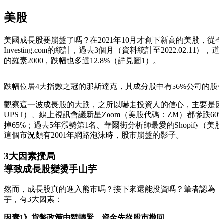
美股
美國成長股要崩盤了嗎？在2021年10月才創下新高的美股，
Investing.com的統計，過去3個月（資料統計至2022.02
的羅素2000，跌幅也多達12.8%（詳見圖1）。
跌幅位居4大指數之冠的那斯達克，其成分股中有36%公司的股
觀察這一波成長股的大跌，之所以嚇走投資人的信心，主要是因
UPST）、線上視訊會議新星Zoom（美股代碼：ZM）都慘跌60
掉65%；過去5年漲勢第1名、華爾街分析師最愛的Shopify（美股
這個市況頗有2001年網路泡沫時，股市崩盤的影子。
3大因素攪局
導致成長股變燙手山芋
然而，成長股真的進入熊市嗎？接下來還能投資嗎？筆者認為
芋，有3大因素：
因素1》貨幣政策由鬆轉緊，資金先從股市撤回