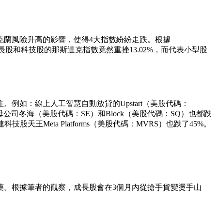
烏克蘭風險升高的影響，使得4大指數紛紛走跌。根據
是，代表成長股和科技股的那斯達克指數竟然重挫13.02%，而代表小型股
如：線上人工智慧自動放貸的Upstart（美股代碼：
皮母公司冬海（美股代碼：SE）和Block（美股代碼：SQ）也都跌
天王Meta Platforms（美股代碼：MVRS）也跌了45%。
藥。根據筆者的觀察，成長股會在3個月內從搶手貨變燙手山