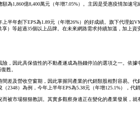
1,860億8,400萬元（年增7.05%）。主因是受惠疫情
上半年創下EPS為1.89元（年增26%）的好成績。旗下代理如
上資料共享）等超過35個以上品牌。在未來網路需求持續加溫，加
風險，因此具保值性的不動產遂成為熱錢停泊的選項之一。依據
漸復甦。
時間差及營收空窗期，因此掌握同產業的代銷類股相對容易。代
348）為例，今年上半年EPS為5.38元（年增125.1%），
況而被市場狠狠教訓。其實多觀察身邊正在變化的產業發展，就