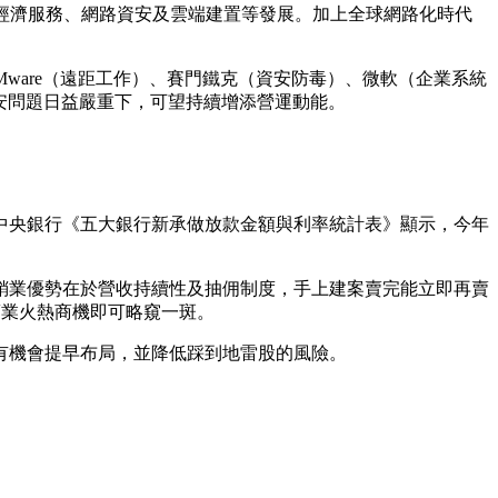
加速宅經濟服務、網路資安及雲端建置等發展。加上全球網路化時代
VMware（遠距工作）、賽門鐵克（資安防毒）、微軟（企業系統
上資安問題日益嚴重下，可望持續增添營運動能。
中央銀行《五大銀行新承做放款金額與利率統計表》顯示，今年
銷業優勢在於營收持續性及抽佣制度，手上建案賣完能立即再賣
代銷業火熱商機即可略窺一斑。
有機會提早布局，並降低踩到地雷股的風險。