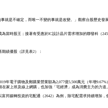
唯一確定的事就是不確定，而唯一不變的事就是改變。」觀察台股歷
而成為當時股王；接著有受惠於IC設計晶片需求增加的聯發科（24
基期績優股（詳見表2）：
9年電子購物及郵購業營業額為2,077億5,500萬元（年增9.
人必須在家上班及線上網購，也加強「宅經濟」成為消費主力的力道
邦媒轉投資的宅配通（2642）為例，除宅配需求持續增加，低油