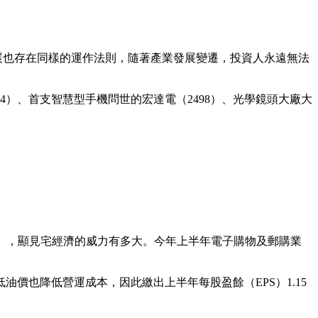
史發展也存在同樣的運作法則，隨著產業發展變遷，投資人永遠無法
54）、首支智慧型手機問世的宏達電（2498）、光學鏡頭大廠大
67%），顯見宅經濟的威力有多大。今年上半年電子購物及郵購業
。
價也降低營運成本，因此繳出上半年每股盈餘（EPS）1.15