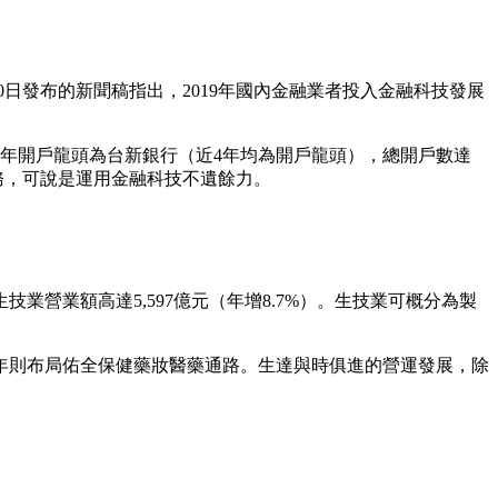
0日發布的新聞稿指出，2019年國內金融業者投入金融科技發展
9年開戶龍頭為台新銀行（近4年均為開戶龍頭），總開戶數達
服務，可說是運用金融科技不遺餘力。
業營業額高達5,597億元（年增8.7%）。生技業可概分為製
，近年則布局佑全保健藥妝醫藥通路。生達與時俱進的營運發展，除