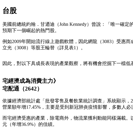
台股
美國前總統約翰．甘迺迪（John Kennedy）曾說：「
預期下一個崛起的熱門股。
例如2009年開始流行線上遊戲軟體，因此網龍（3083）受惠
立光（3008）等股王輪替（詳見表1）。
因此，對以下具成長表現的產業觀察，將有機會挖掘下一檔低
宅經濟成為消費主力》
宅配通（2642）
依據經濟部統計處「批發零售及餐飲業統計調查」系統顯示，201
營業額年增17.45%，主要是受到新冠肺炎疫情影響，多數
而宅經濟受惠的產業，除電商外，物流業獲利動能同樣滿載。以富
元（年增36.9%）的佳績。