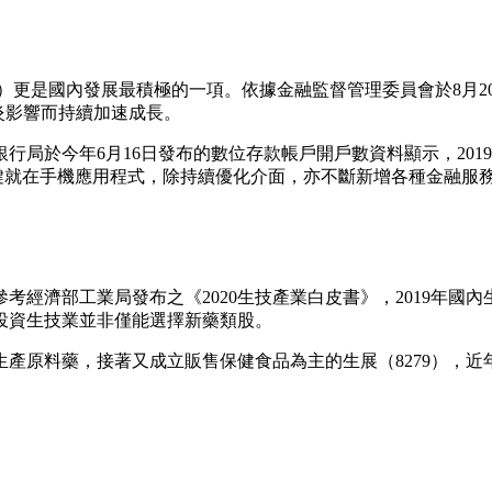
ch）更是國內發展最積極的一項。依據金融監督管理委員會於8月2
冠肺炎影響而持續加速成長。
行局於今年6月16日發布的數位存款帳戶開戶數資料顯示，201
的關鍵就在手機應用程式，除持續優化介面，亦不斷新增各種金融
濟部工業局發布之《2020生技產業白皮書》，2019年國內生技
投資生技業並非僅能選擇新藥類股。
7）生產原料藥，接著又成立販售保健食品為主的生展（8279）