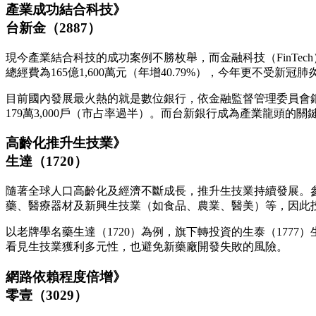
產業成功結合科技》
台新金（2887）
現今產業結合科技的成功案例不勝枚舉，而金融科技（FinTe
總經費為165億1,600萬元（年增40.79%），今年更不受新
目前國內發展最火熱的就是數位銀行，依金融監督管理委員會銀
179萬3,000戶（市占率過半）。而台新銀行成為產業龍頭
高齡化推升生技業》
生達（1720）
隨著全球人口高齡化及經濟不斷成長，推升生技業持續發展。參考經
藥、醫療器材及新興生技業（如食品、農業、醫美）等，因此
以老牌學名藥生達（1720）為例，旗下轉投資的生泰（177
看見生技業獲利多元性，也避免新藥廠開發失敗的風險。
網路依賴程度倍增》
零壹（3029）