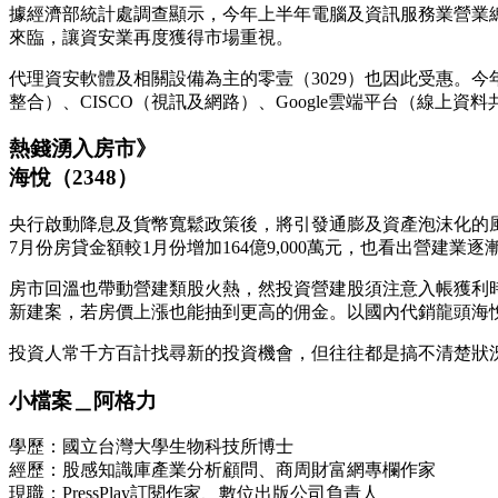
據經濟部統計處調查顯示，今年上半年電腦及資訊服務業營業總額為
來臨，讓資安業再度獲得市場重視。
代理資安軟體及相關設備為主的零壹（3029）也因此受惠。今年
整合）、CISCO（視訊及網路）、Google雲端平台（線
熱錢湧入房市》
海悅（2348）
央行啟動降息及貨幣寬鬆政策後，將引發通膨及資產泡沫化的
7月份房貸金額較1月份增加164億9,000萬元，也看出營建業逐
房市回溫也帶動營建類股火熱，然投資營建股須注意入帳獲利
新建案，若房價上漲也能抽到更高的佣金。以國內代銷龍頭海悅（2
投資人常千方百計找尋新的投資機會，但往往都是搞不清楚狀
小檔案＿阿格力
學歷：國立台灣大學生物科技所博士
經歷：股感知識庫產業分析顧問、商周財富網專欄作家
現職：PressPlay訂閱作家、數位出版公司負責人