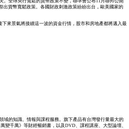
消失。全球央行寬鬆的貨幣政策不變，聯準會公布11月聯邦公開
月再祭出貨幣寬鬆政策。各國財政刺激政策紛紛出台，歐美國家的
。接下來景氣將接續這一波的資金行情，股市和房地產都將邁入最
理財領域的知識、情報與課程服務。旗下產品有台灣發行量最大的
你十萬變千萬》等財經暢銷書，以及DVD、課程講座、大型論壇、