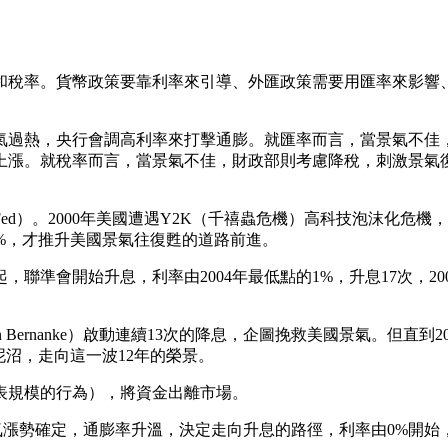
和稅率。貨幣政策要靠利率來引導、外匯政策需要用匯率來影響
氣過熱，央行會調高利率來打擊通膨。就匯率而言，當景氣不佳
上漲。就稅率而言，當景氣不佳，財政部則考慮降稅，刺激景氣
。2000年美國遭遇Y2K（千禧蟲危機）高科技泡沫化危機，當時美
月的1%，才推升美國景氣往復甦的道路前進。
會開始升息，利率由2004年最低點的1%，升息17次，2006
Bernanke）啟動連續13次的降息，企圖挽救美國景氣。但直到2
泥沼，走向這一波12年的榮景。
表規模的行為），將資金出離市場。
見美國景氣漲勢確定，通膨率升溫，決定走向升息的路徑，利率由0%開始