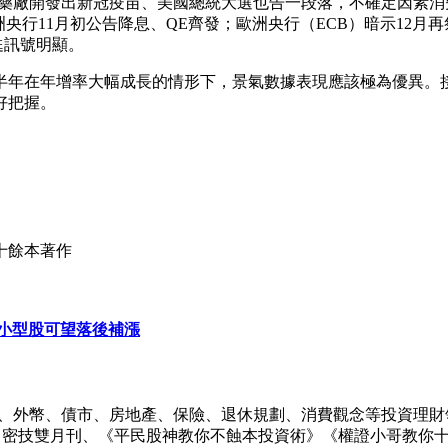
r）藥廠開發出新冠疫苗、美國總統大選也告一段落，不確定因素
央行11月初公告降息、QE齊發；歐洲央行（ECB）暗示12
甦訊號明顯。
1年上半年在年增率大幅成長的情形下，景氣數據表現應該極為優異
好把握。
十餘本著作
小型股可望落後補漲
、黃金、外幣、債市、房地產、保險、退休規劃、消費觀念等投資
t智富》密技雙月刊、《平民股神教你不蝕本投資術》《權證小哥教