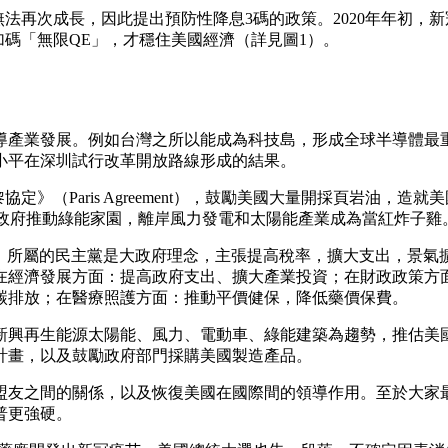
心美國景氣無法再次成長，因此提出預防性降息3碼的政策。2020年
加碼「無限QE」，才穩住美國經濟（詳見圖1）。
導產業發展。例如台灣之所以能成為科技島，形成全球半導體最重
小平在深圳試行改革開放路線形成的結果。
巴黎協定》（Paris Agreement），鼓勵美國大量開採頁岩
英文政府推動綠能家園，離岸風力發電和太陽能產業成為當紅炸子雞
den）所屬的民主黨是大政府理念，主張提高稅率，擴大支出，
在經濟發展方面：提高政府支出、擴大產業投資；在財政政策方
碳排放；在醫療照護方面：推動平價健保，降低藥價保費。
興再生能源太陽能、風力、電動車、綠能建築為趨勢，推估美國最
計畫，以及鼓勵政府部門採購美國製造產品。
盟友之間的關係，以及恢復美國在國際間的領導作用。至於大家
普更強硬。