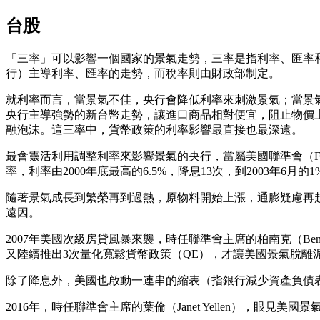
台股
「三率」可以影響一個國家的景氣走勢，三率是指利率、匯率
行）主導利率、匯率的走勢，而稅率則由財政部制定。
就利率而言，當景氣不佳，央行會降低利率來刺激景氣；當景
央行主導強勢的新台幣走勢，讓進口商品相對便宜，阻止物價
融泡沫。這三率中，貨幣政策的利率影響最直接也最深遠。
最會靈活利用調整利率來影響景氣的央行，當屬美國聯準會（Fed）
率，利率由2000年底最高的6.5%，降息13次，到2003年6
隨著景氣成長到繁榮再到過熱，原物料開始上漲，通膨疑慮再起，聯準
遠因。
2007年美國次級房貸風暴來襲，時任聯準會主席的柏南克（Ben 
又陸續推出3次量化寬鬆貨幣政策（QE），才讓美國景氣脫離
除了降息外，美國也啟動一連串的縮表（指銀行減少資產負債
2016年，時任聯準會主席的葉倫（Janet Yellen），眼