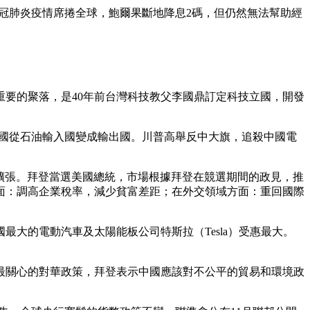
年初，新冠肺炎疫情席捲全球，鮑爾果斷地降息2碼，但仍然無法幫助經
要的聚落，是40年前台灣科技教父李國鼎訂定科技立國，開發
油，造就美國從石油輸入國變成輸出國。川普高舉反中大旗，追殺中國電
。
景氣擴張。拜登當選美國總統，市場根據拜登在競選期間的政見，推
面：調高企業稅率，減少貧富差距；在外交領域方面：重回國際
大的電動汽車及太陽能板公司特斯拉（Tesla）受惠最大。
最關心的對華政策，拜登表示中國應該對不公平的貿易和環境政