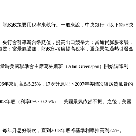
、財政政策要用稅率來執行。一般來說，中央銀行（以下簡稱央
，央行會引導新台幣貶值，提高出口競爭力；當通貨膨脹來襲，
復甦；當景氣過熱，財政部考慮提高稅率，避免景氣過熱引發金
國聯準會主席葛林斯班（Alan Greenspan）開始調降利
年來到高點5.25%，17次升息埋下2007年美國次級房貸風暴的
008年底（利率0%～0.25%），美國景氣依然不振。之後，美國
，每年升息好幾次，直到2018年底將基準利率推高到2.5%。