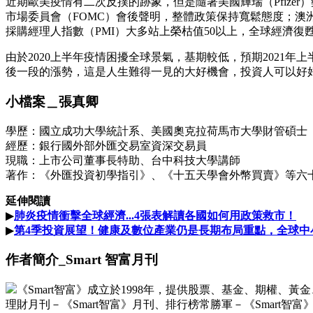
近期歐美疫情有二次反撲的跡象，但是隨著美國輝瑞（Pfize
市場委員會（FOMC）會後聲明，整體政策保持寬鬆態度；澳洲
採購經理人指數（PMI）大多站上榮枯值50以上，全球經濟復
由於2020上半年疫情困擾全球景氣，基期較低，預期202
後一段的漲勢，這是人生難得一見的大好機會，投資人可以好
小檔案＿張真卿
學歷：國立成功大學統計系、美國奧克拉荷馬市大學財管碩士
經歷：銀行國外部外匯交易室資深交易員
現職：上市公司董事長特助、台中科技大學講師
著作：《外匯投資初學指引》、《十五天學會外幣買賣》等六
延伸閱讀
▶
肺炎疫情衝擊全球經濟...4張表解讀各國如何用政策救市！
▶
第4季投資展望！健康及數位產業仍是長期布局重點，全球中
作者簡介_Smart 智富月刊
《Smart智富》成立於1998年，提供股票、基金、期權
理財月刊－《Smart智富》月刊、排行榜常勝軍－《Smar