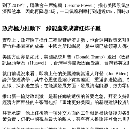
到了2019年，聯準會主席鮑爾（Jerome Powell）擔
濟踩煞車，因此再降息4碼，一口氣將利率打到趨近0%，同時
政府極力推動下 綠能產業成當紅炸子雞
實務上，政府除了操作三率影響經濟走勢，也會運用政策來引
新竹科學園區的成果；中國之所以崛起，是中國已故領導人鄧
美國方面亦是如此，美國總統川普（Donald Trump）退出《
訊巨頭華為（Huawei），台灣半導體廠因而受惠。台灣蔡
就目前現況來看，即將上任的美國總統當選人拜登（Joe Bi
論拜登經濟學，其中心思想是縮小貧富差距、重返多邊協議。
組織，採多邊主義；在能源發展方面：發展清潔能源，致力零
推出新一輪財政刺激，是新任總統選後的首要之急。拜登支持新
經濟方面拜登的主張還包括「重建更好美國」的基礎建設投資
拜登承諾，他上任後第一項外交方面的工作就是盡快修復與各
策負責，仍把中國視為最大的敵人，甚至有人推論拜登會比川