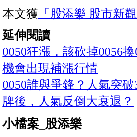
本文獲
「股添樂 股市新
延伸閱讀
0050狂漲，該砍掉0056換
機會出現補漲行情
0050誰與爭鋒？人氣突破3
牌後，人氣反倒大衰退？
小檔案_股添樂