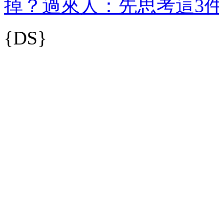
掉？過來人：先思考這3
{DS}