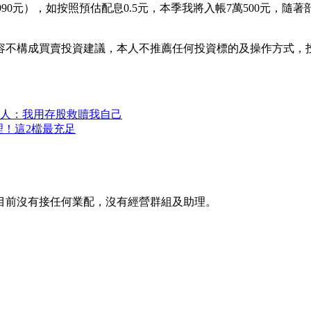
+19萬5,990元），如按照預估配息0.5元，本季我將入帳7萬5
容不構成買賣投資建議，本人不推薦任何投資標的及操作方式，
過來人：我用存股救贖我自己
整理！這2檔最充足
目前沒有接任何業配，沒有經營群組及助理。