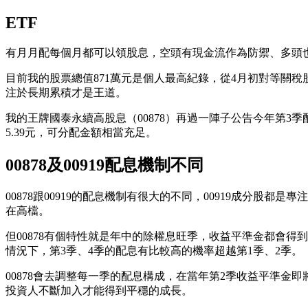
ETF
有月月配每個月都可以領股息，空頭有現金流作為防禦、多頭
目前我的股票總值871萬元是個人最高紀錄，從4月初對等關稅
注於長期累積才是王道。
我的王牌國泰永續高股息（00878）再過一陣子公告今年第3季配
5.39元，可分配金額相當充足。
00878及00919配息機制不同
00878跟00919的配息機制有很大的不同，00919成分股
在高檔。
但00878有個特性就是年中的除權息旺季，收益平準金都會得到一
情況下，第3季、4季的配息有比較高的機率超越第1季、2季。
00878會去調整每一季的配息構成，在當年第2季收益平準
投資人不斷加入才能得到平穩的成長。