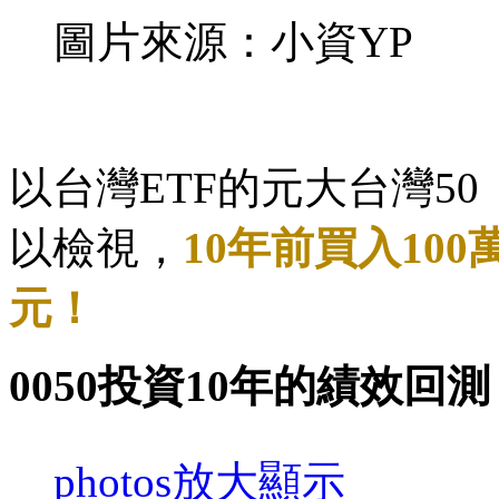
圖片來源：小資YP
以台灣ETF的元大台灣50
以檢視，
10年前買入100
元！
0050投資10年的績效回測
photos
放大顯示