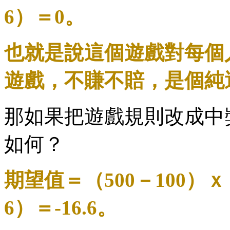
6）＝0。
也就是說這個遊戲對每個
遊戲，不賺不賠，是個純
那如果把遊戲規則改成中
如何？
期望值＝（500－100）ｘ
6）＝-16.6。