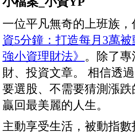
小檔案_小資YP
一位平凡無奇的上班族，
資5分鐘：打造每月3萬
強小資理財法》
。除了專
財、投資文章。 相信透
要選股、不需要猜測漲跌
贏回最美麗的人生。
主動享受生活，被動指數