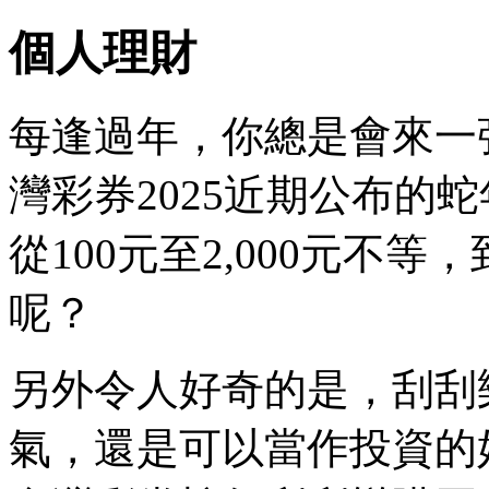
個人理財
每逢過年，你總是會來一
灣彩券2025近期公布的
從100元至2,000元不
呢？
另外令人好奇的是，刮刮
氣，還是可以當作投資的好