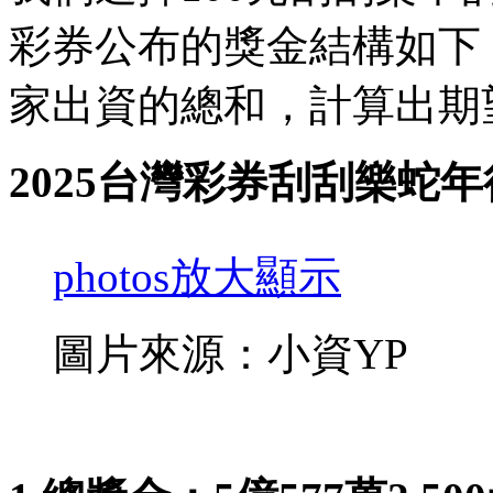
彩券公布的獎金結構如下
家出資的總和，計算出期
2025台灣彩券刮刮樂蛇
photos
放大顯示
圖片來源：小資YP