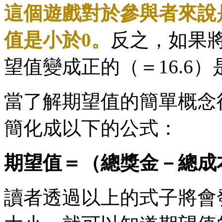
這個遊戲對於參與者來說
值是小於0。
反之，如果將
望值變成正的（＝16.6
當了解期望值的簡單概念
簡化成以下的公式：
期望值＝（總獎金－總成
讀者透過以上的式子將會