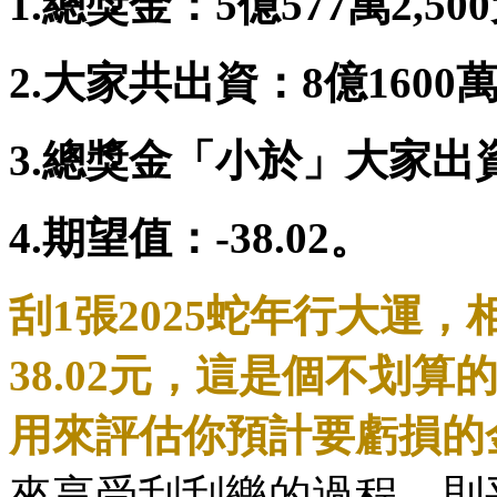
1.總獎金：5億577萬2,50
2.大家共出資：8億1600
3.總獎金「小於」大家出
4.期望值：-38.02。
刮1張2025蛇年行大運
38.02元，這是個不划
用來評估你預計要虧損的
來享受刮刮樂的過程，則