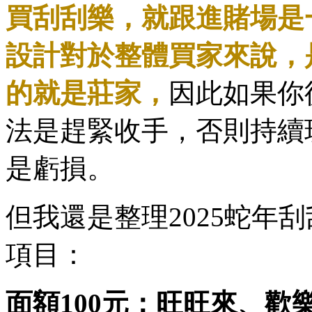
買刮刮樂，就跟進賭場是
設計對於整體買家來說，
的就是莊家，
因此如果你
法是趕緊收手，否則持續
是虧損。
但我還是整理2025蛇年
項目：
面額100元：旺旺來、歡