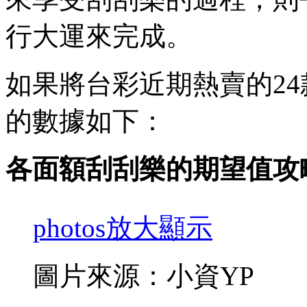
行大運來完成。
如果將台彩近期熱賣的2
的數據如下：
各面額刮刮樂的期望值攻
photos
放大顯示
圖片來源：小資YP