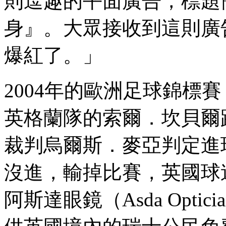
則逗趣的平面廣告，標題
身』。大眾接收到這則廣
爆紅了。」
2004年的歐洲足球錦標
英格蘭隊的索爾．坎貝爾
裁判烏爾斯．麥亞判定進
沒進，輸掉比賽，英國球
阿斯達眼鏡（Asda Opt