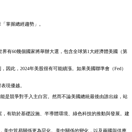
章「掌握總經趨勢」。
世界有60幾個國家將舉辦大選，包含全球第1大經濟體美國（第
利，因此，2024年美股很有可能續漲。如果美國聯準會（Fed）
對表現優越。
，則可能是競爭對手入主白宮。然而不論美國總統最後由誰出線，站
大法案，有助於基礎設施、半導體環境、綠色科技的推動與發展。建
況下，美中貿易關係更為惡化。美中關係的變化，以及兩國與供應