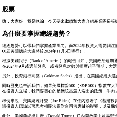
股票
嗨，大家好，我是咪編，今天要來繼續和大家介紹產業隊長張
為什麼要掌握總經趨勢？
總經趨勢可以帶我們掌握產業風向。而2024年投資人需要關注
60屆美國總統大選將於2024年11月5日舉行）。
根據美國銀行（Bank of America）的報告可知，美國
在2024年9月或選前降息，或者降息次數與幅度超乎預期，大
另外，投資銀行高盛（Goldman Sachs）指出，在美國
同時歷史也告訴我們，如果美國標普500（S&P 500）指
在投資人立場，我們要關心的是總統當選人端出的政策「牛肉
舉例來說，美國總統拜登（Joe Biden）在任內簽署了《
議投資人應該試著思考相關法案對台灣供應鏈的影響，以及機
此外，美國前總統川普（Donald Trump）任內開啟美