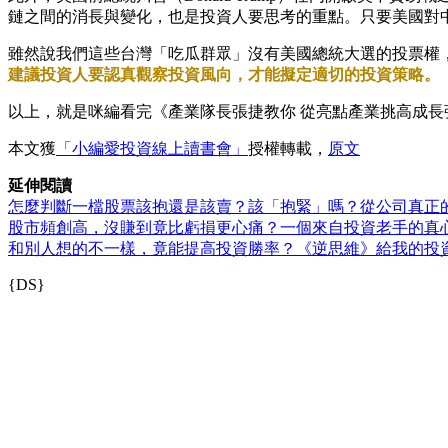
鏈之間的消長與變化，也是投資人要思考的重點。只要美國對
雖然說我們這些台灣「吃瓜群眾」沒有美國總統大選的投票權
建議投資人要認真觀察投資風向，才能擬定適切的投資策略。
以上，就是咪編看完《產業隊長張捷教你 從亮點產業挑高成長
本文獲
「小編愛投資線上讀書會」
授權轉載，
原文
延伸閱讀
怎麼判斷一檔股票該抱還是該賣？該「抱緊」嗎？從公司真正
股市頻創高，沒賺到竟比虧損更心痛？一個來自投資老手的真
和別人想的不一樣，竟能提高投資勝率？《逆思維》給我的投
{DS}