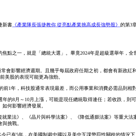
捷新書
《產業隊長張捷教你 從亮點產業挑高成長強勢股》
的第3
的焦點之一，就是「總統大選」。畢竟2024年是超級選舉年，全
政治週期通常會影響經濟週期。且幾乎每屆政府任期之初，都會有新政紅
選前美股的表現可能更為強勁。
總統大選的前1年，科技股通常表現最差，而公用事業和消費必需品則相
數在大選年的8月～10月上漲，可能是現任總統取得連任；若收跌
」如何影響經濟發展。
基建投資就業法》、《晶片與科學法案》、《降低通膨法案》等重
會與挑戰。
中貿易戰迄今已有5年，在美國制裁中國以及美中互課懲罰性關稅的情