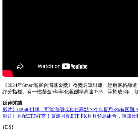
《2024年Smart智富台灣基金獎》得獎名單出爐！經過嚴格
評分指標。有一檔基金5年年化報酬率高達33%！等於放5年，
延伸閱讀
影片》00940掛牌，可能溢價或套在高點？今年配息8%有困難？-S
影片》月配ETF好夯！實測月配ETF PK月月領息組合，誰賺比較多
{DS}