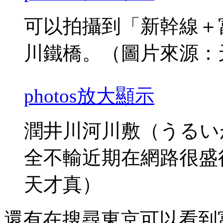
可以拍攝到「新幹線＋
川鐵橋。（圖片來源：
photos
放大顯示
潤井川河川敷（うるい
全不輸近期在網路很盛
天才真）
還有在搜尋東京可以看到