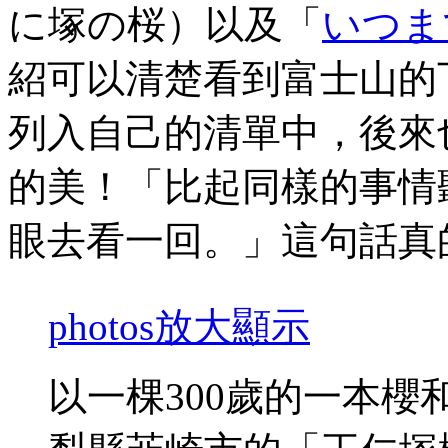
に塚の桜）以及「
いつま
紹可以清楚看到富士山的
列入自己的清單中，後來
的美！「比起同樣的事情
眼去看一回。」這句話真
photos
放大顯示
以一棵300歲的一本