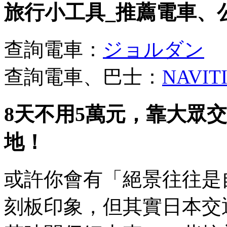
旅行小工具_推薦電車、
查詢電車：
ジョルダン
查詢電車、巴士：
NAVIT
8天不用5萬元，靠大眾
地！
或許你會有「絕景往往是
刻板印象，但其實日本交