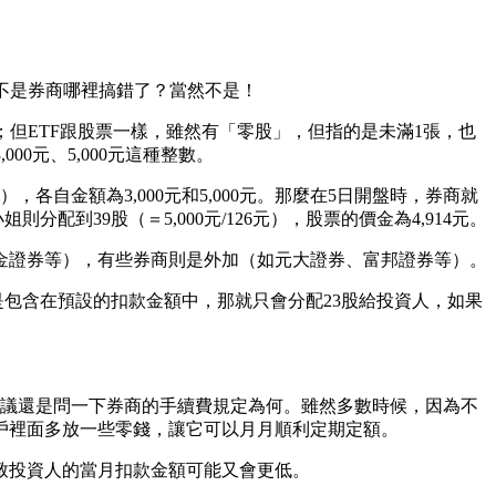
是不是券商哪裡搞錯了？當然不是！
；但ETF跟股票一樣，雖然有「零股」，但指的是未滿1張，也
0元、5,000元這種整數。
各自金額為3,000元和5,000元。那麼在5日開盤時，券商就
分配到39股（＝5,000元/126元），股票的價金為4,914元。
金證券等），有些券商則是外加（如元大證券、富邦證券等）。
做法是包含在預設的扣款金額中，那就只會分配23股給投資人，如果
建議還是問一下券商的手續費規定為何。雖然多數時候，因為不
戶裡面多放一些零錢，讓它可以月月順利定期定額。
致投資人的當月扣款金額可能又會更低。