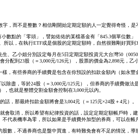
怪的數字，而不是整數？相信剛開始定期定額的人一定覺得奇怪，
小數點的「零頭」，譬如佑佑的某檔基金有「845.3個單位數」
所以，在執行ETF或是個股的定期定額時，自然很難剛好買到3,00
乙小姐分別設定每月在5日定期定額投資元大台灣50（0050），
23股（＝3,000元/126元），股票的價金為2,898元，乙小姐則
一樣，有些券商的手續費是包含在你預設的扣款金額內（如永豐
可以除盡，等於24股（＝3,000元/125元），但券商的手續費
4元），也就是整體交割金額會控制在3,000元以內。
，那最終扣款金額將會是3,004元（＝125元×24股＋4元）。
額就會取消，所以希望有紀律投資的話，設定定期定額帳戶時，
、不代表機率為零，所以如果是手續費外加型的券商，可以在帳
的股數，不過券商也是盤中買進，有時難免會有不足的情況，導