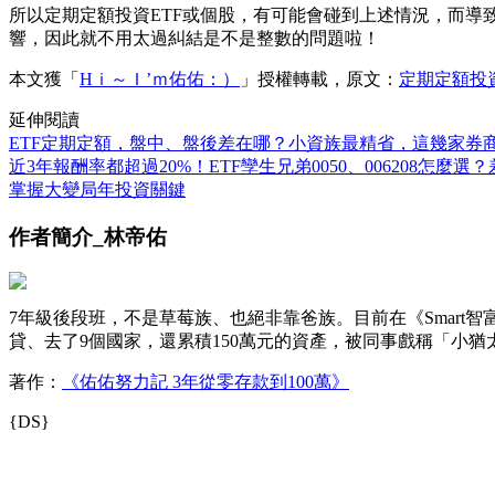
所以定期定額投資ETF或個股，有可能會碰到上述情況，而
響，因此就不用太過糾結是不是整數的問題啦！
本文獲「
Hｉ～Ｉ’ｍ佑佑：）
」授權轉載，原文：
定期定額投
延伸閱讀
ETF定期定額，盤中、盤後差在哪？小資族最精省，這幾家券
近3年報酬率都超過20%！ETF孿生兄弟0050、006208怎麼
掌握大變局年投資關鍵
作者簡介_林帝佑
7年級後段班，不是草莓族、也絕非靠爸族。目前在《Smart
貸、去了9個國家，還累積150萬元的資產，被同事戲稱「小
著作：
《佑佑努力記 3年從零存款到100萬》
{DS}