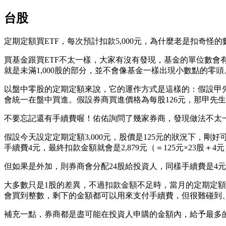
台股
定期定額買ETF，每次預計扣款5,000元，為什麼老是扣奇
買基金跟買ETF不太一樣，大家有沒有發現，基金的單位數會有
就是未滿1,000股的部分，並不會像基金一樣出現小數點的零頭。
以盤中零股的定期定額來說，它的運作方式是這樣的：假設甲先生、
會統一在盤中買進。假設券商買進價格為每股126元，那甲先生會分配到
不要忘記還有手續費喔！佑佑詢問了幾家券商，發現做法不太
假設今天設定定期定額3,000元，股價是125元的狀況下，剛好
手續費4元，最終扣款金額就會是2,879元（＝125元×23股＋
但如果是外加，則券商會分配24股給投資人，同樣手續費是4元的話
大多數只是1股的差異，不過扣款金額不足時，當月的定期定
會買到整數，剩下的金額都可以用來支付手續費，但很難碰到
補充一點，券商都是盡可能在投資人申購的金額內，給予最多