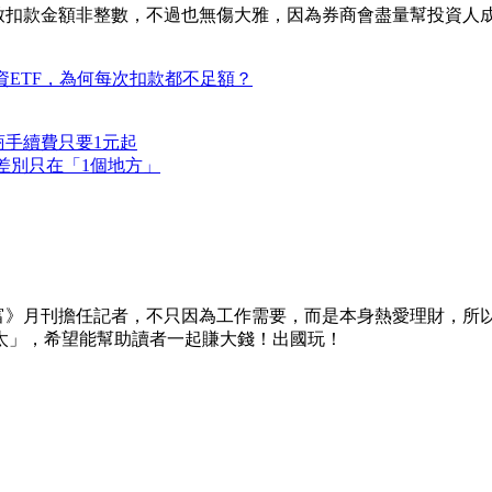
導致扣款金額非整數，不過也無傷大雅，因為券商會盡量幫投資人
資ETF，為何每次扣款都不足額？
商手續費只要1元起
選？差別只在「1個地方」
智富》月刊擔任記者，不只因為工作需要，而是本身熱愛理財，所
猶太」，希望能幫助讀者一起賺大錢！出國玩！