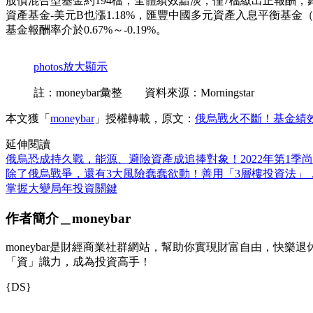
股債混合型基金約194檔，全體績效黯淡，僅7檔繳出正報酬，
資產基金-美元B也漲1.18%，匯豐中國多元資產入息平衡基金（
基金報酬率介於0.67%～-0.19%。
photos
放大顯示
註：moneybar彙整 資料來源：Morningstar
本文獲「
moneybar
」授權轉載，原文：
俄烏戰火不斷！基金績效
延伸閱讀
俄烏恐成持久戰，能源、避險資產成追捧對象！2022年第1季尚
除了俄烏戰爭，還有3大風險蠢蠢欲動！善用「3層樓投資法」
掌握大變局年投資關鍵
作者簡介＿moneybar
moneybar是財經商業社群網站，幫助你實現財富自由，快
「資」識力，成為投資高手！
{DS}