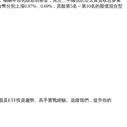
4%，報酬率領先該類別基金；其次，中國信託亞太實質收息多重
分別上漲0.97%、0.69%，其餘第5名～第10名的股債混合型
台股及ETF投資趨勢、高手實戰經驗。追蹤我們，提升你的