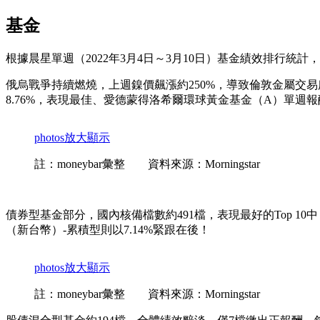
基金
根據晨星單週（2022年3月4日～3月10日）基金績效排行統計
俄烏戰爭持續燃燒，上週鎳價飆漲約250%，導致倫敦金屬交
8.76%，表現最佳、愛德蒙得洛希爾環球黃金基金（A）單週報酬
photos
放大顯示
註：moneybar彙整 資料來源：Morningstar
債券型基金部分，國內核備檔數約491檔，表現最好的Top 10
（新台幣）-累積型則以7.14%緊跟在後！
photos
放大顯示
註：moneybar彙整 資料來源：Morningstar