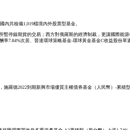
，國內共核備1,019檔境內外股票型基金。
易所暫停鎳期貨的交易；西方對俄羅斯的經濟制裁，更讓國際能源
率7.84%次居、晉達環球策略基金-環球黃金基金C收益股份單週報
中，施羅德2022到期新興市場優質主權債券基金（人民幣）-累積型