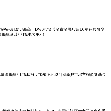
價格來到歷史新高，DWS投資黃金貴金屬股票LC單週報酬率
酬率以7.71%排名第3！
單週報酬7.15%稱冠，施羅德2022到期新興市場主權債券基金