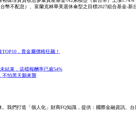
鋒裕匯理實質收息多重資產基金-A2累積型（新台幣）上漲1.7
台幣不配息）、富蘭克林華美退休傘型之目標2027組合基金-新台幣
TOP10，貴金屬價格狂飆！
未結束，這檔報酬率已逾54%
，不怕黑天鵝來襲
樂退休。我們打造「個人化」財商FQ知識，提供：國際金融資訊、