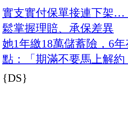
實支實付保單接連下架…
鬆掌握理賠、承保差異
她1年繳18萬儲蓄險，6
點：「期滿不要馬上解約
{DS}