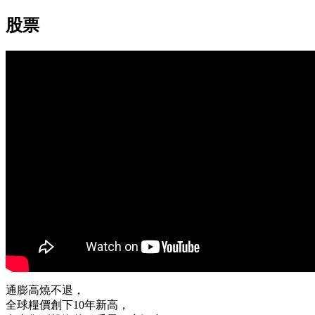
股票
通膨高燒不退，
全球糧價創下10年新高，