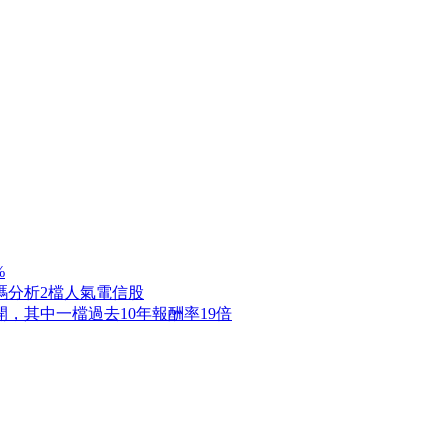
%
碼分析2檔人氣電信股
，其中一檔過去10年報酬率19倍