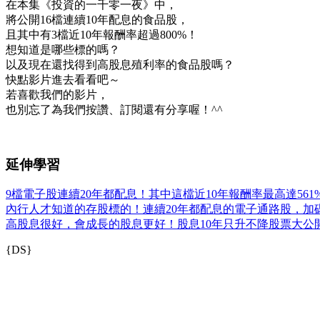
在本集《投資的一千零一夜》中，
將公開16檔連續10年配息的食品股，
且其中有3檔近10年報酬率超過800%！
想知道是哪些標的嗎？
以及現在還找得到高股息殖利率的食品股嗎？
快點影片進去看看吧～
若喜歡我們的影片，
也別忘了為我們按讚、訂閱還有分享喔！^^
延伸學習
9檔電子股連續20年都配息！其中這檔近10年報酬率最高達561
內行人才知道的存股標的！連續20年都配息的電子通路股，加
高股息很好，會成長的股息更好！股息10年只升不降股票大公開
{DS}