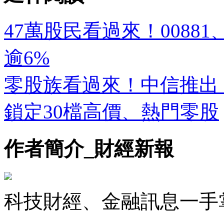
47萬股民看過來！00881
逾6%
零股族看過來！中信推出「
鎖定30檔高價、熱門零股
作者簡介_財經新報
科技財經、金融訊息一手