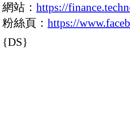
網站：
https://finance.tech
粉絲頁：
https://www.face
{DS}