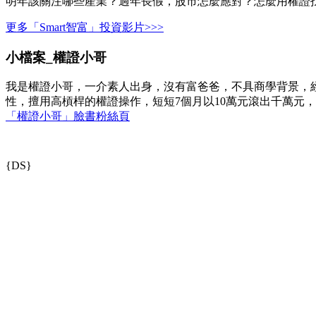
明年該關注哪些產業？過年長假，股市怎麼應對？怎麼用權證
更多「Smart智富」投資影片>>>
小檔案_權證小哥
我是權證小哥，一介素人出身，沒有富爸爸，不具商學背景，
性，擅用高槓桿的權證操作，短短7個月以10萬元滾出千萬元
「權證小哥」臉書粉絲頁
{DS}