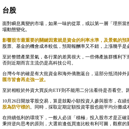
台股
面對瞬息萬變的市場，如果一味的從眾，或以第一層「理所當
場動態變化。
影響股市最重要的關鍵因素就是資金的利率水準，及景氣的預
股票、基金的機會成本較低，預期報酬率又不錯，上漲幾乎是
至於整體產業景氣，各行業的差異很大，一些傳產族群獲利下
否則近期而言主流仍是高科技公司。
台灣今年的確是有大批資金和海外僑胞返台，這部分抵消掉外
匯市皆會再走強一波。
至於相較於外資大買反向ETF則不能用二分法看待是否看空
10月26日開放零股交易，算是鼓勵小額投資人參與股市，在
股為防守標的
。同時，採取定期定額投資零股也能平均分攤成
在持續低利的環境下，一般人必須「積極」投入股市才是正確
秉持逆向思考的原則，大選前逢低買進比較有利可圖，觀察的