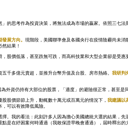
然」的思考作為投資決策，將無法成為市場的贏家。依照三七法
期發展方向。
現階段，美國聯準會及各國央行在疫情陰霾尚未消
必然結果！
滑，股價低落，甚至跌無可跌，而高科技業和大型企業卻是受惠
資五千多億元賣超，並推升台幣升值及台股、房市熱絡。
我研判
。因為外資仍持有大部位的股票，「適度」的避險很正常，甚至是
績優股股價節節上升，動輒數十萬元或百萬元的情況下，
我建議以
本，可以有效降低風險。
選擇。我的看法：此刻許多人因為擔心美國總統大選的結果，先
重點是在紓困案何時通過（我敢保證早晚會通過），屆時釋出的