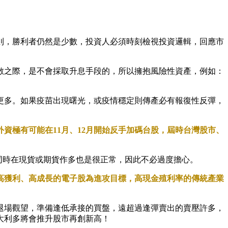
則，勝利者仍然是少數，投資人必須時刻檢視投資邏輯，回應市
散之際，是不會採取升息手段的，所以擁抱風險性資產，例如：
更多。如果疫苗出現曙光，或疫情穩定則傳產必有報復性反彈，
外資極有可能在11
月
、12月開始反手加碼台股，屆時台灣股市、
同時在現貨或期貨作多也是很正常，因此不必過度擔心。
高獲利、高成長的電子股為進攻目標，高現金殖利率的傳統產業
退場觀望，準備逢低承接的買盤，遠超過逢彈賣出的賣壓許多，
大利多將會推升股市再創新高！