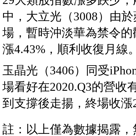
中，大立光（3008）由
場，暫時沖淡華為禁令的
漲4.43%，順利收復月線
玉晶光（3406）同受iPh
場看好在2020.Q3的營
到支撐後走揚，終場收漲2
註：以上僅為數據揭露，