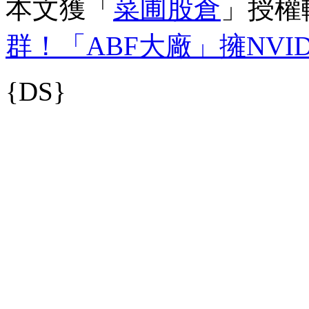
本文獲「
菜圃股倉
」授權
群！「ABF大廠」擁NV
{DS}