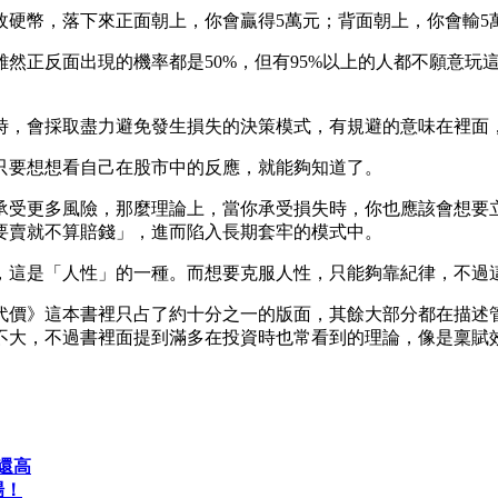
枚硬幣，落下來正面朝上，你會贏得5萬元；背面朝上，你會輸5
然正反面出現的機率都是50%，但有95%以上的人都不願意玩
時，會採取盡力避免發生損失的決策模式，有規避的意味在裡面
只要想想看自己在股市中的反應，就能夠知道了。
承受更多風險，那麼理論上，當你承受損失時，你也應該會想要
要賣就不算賠錢」，進而陷入長期套牢的模式中。
，這是「人性」的一種。而想要克服人性，只能夠靠紀律，不過
代價》這本書裡只占了約十分之一的版面，其餘大部分都在描述
不大，不過書裡面提到滿多在投資時也常看到的理論，像是稟賦
還高
場！