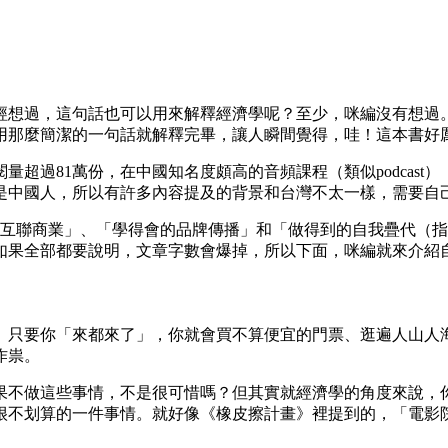
經想過，這句話也可以用來解釋經濟學呢？至少，咪編沒有想過
用那麼簡潔的一句話就解釋完畢，讓人瞬間覺得，哇！這本書好
超過81萬份，在中國知名度頗高的音頻課程（類似podcas
是中國人，所以有許多內容提及的背景和台灣不太一樣，需要自
的互聯商業」、「學得會的品牌傳播」和「做得到的自我疊代（指
。如果全部都要說明，文章字數會爆掉，所以下面，咪編就來介紹
。只要你「來都來了」，你就會買不算便宜的門票、逛遍人山人
作祟。
果不做這些事情，不是很可惜嗎？但其實就經濟學的角度來說，
很不划算的一件事情。就好像《橡皮擦計畫》裡提到的，「電影