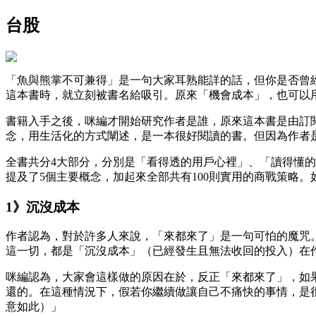
台股
「魚與熊掌不可兼得」是一句大家耳熟能詳的話，但你是否曾
這本書時，就立刻被書名給吸引。原來「機會成本」，也可以
書籍入手之後，咪編才開始研究作者是誰，原來這本書是由訂閱量
念，用生活化的方式闡述，是一本很好閱讀的書。但因為作者
全書共分4大部分，分別是「看得透的用戶心裡」、「讀得懂
提及了5個主要概念，加起來全部共有100則實用的商戰策略
1》沉沒成本
作者認為，對於許多人來說，「來都來了」是一句可怕的魔咒
這一切，都是「沉沒成本」（已經發生且無法收回的投入）在
咪編認為，大家會這樣做的原因在於，反正「來都來了」，如
還的。在這種情況下，假若你繼續做讓自己不痛快的事情，是
意如此）」