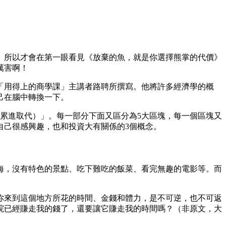
。所以才會在第一眼看見《放棄的魚，就是你選擇熊掌的代價》
厲害啊！
t）「用得上的商學課」主講者路聘所撰寫。他將許多經濟學的概
己在腦中轉換一下。
累進取代）」。每一部分下面又區分為5大區塊，每一個區塊又
自己很感興趣，也和投資大有關係的3個概念。
海，沒有特色的景點、吃下難吃的飯菜、看完無趣的電影等。而
你來到這個地方所花的時間、金錢和體力，是不可逆，也不可返
院已經賺走我的錢了，還要讓它賺走我的時間嗎？（非原文，大