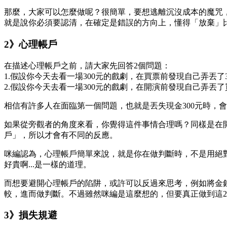
那麼，大家可以怎麼做呢？很簡單，要想逃離沉沒成本的魔咒
就是說你必須要認清，在確定是錯誤的方向上，懂得「放棄」
2》心理帳戶
在描述心理帳戶之前，請大家先回答2個問題：
1.假設你今天去看一場300元的戲劇，在買票前發現自己弄丟了
2.假設你今天去看一場300元的戲劇，在開演前發現自己弄丟
相信有許多人在面臨第一個問題，也就是丟失現金300元時，
如果從旁觀者的角度來看，你覺得這件事情合理嗎？同樣是在開
戶」，所以才會有不同的反應。
咪編認為，心理帳戶簡單來說，就是你在做判斷時，不是用絕對
好貴啊...是一樣的道理。
而想要避開心理帳戶的陷阱，或許可以反過來思考，例如將金
較，進而做判斷。不過雖然咪編是這麼想的，但要真正做到這
3》損失規避