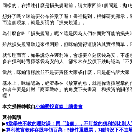
同樣的，在描述什麼是損失規避前，請大家回答1個問題：拋1
想好了嗎？咪編要公布答案了喔！書裡提到，根據研究顯示，雖
而這個現象，就是所謂的「損失規避」。
為什麼會叫「損失規避」呢？這是因為人們在面對可能的損失
雖然損失規避聽起來很困難，但咪編覺得這說法其實很簡單，
就常理而言，如果說你在獲利時，會想要立刻落袋為安，不想
多在獲利時選擇落袋為安的人，卻常常在股價下跌時認為「不
當然，咪編這樣說並不是要責怪大家或什麼，只是想告訴大家
基本上，咪編認為，經濟學在《放棄的魚，就是你選擇熊掌的
作者主要是針對「商業戰略」的角度下去書寫，和投資的關係
喔！
本文授權轉載自
小編愛投資線上讀書會
延伸閱讀
▶
9堂學校不教的理財課！買「這個」，不盯盤的獲利卻比別人
▶
算利教官教你存股年領百萬：5條件選股票，3種情況下不進