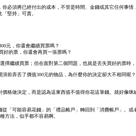
，你必須將已經付出的成本，不管是時間、金錢或其它任何事情
比「堅持」可貴。
300元，你還會繼續買票嗎？
了買好的票，你還會再買一張票嗎？
會選擇繼續買票；但在面對第二個問題，也就是丟失買好的票時
演前弄丟了價值300元的物品，為什麼你的決定卻大不相同呢
價格做決定，而是認為這東西值不值得你花這筆錢。就好像咪編
錢從「可能容易花錢」的「禮品帳戶」轉回到「消費帳戶」。或
2種方法，似乎都不容易啊。