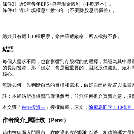
條件3》近5年每年EPS>每年現金股利（不吃老本）。
條件4》近5年填權息年數≥4年（不要賺股息賠價差）。
總共只有選出10檔股票，條件篩選嚴格，所以檔數不多。
結語
每個人需求不同，也會影響到存股標的的選擇，我認為其中最
的長期投資，那「穩定」會是最重要的，因此股價波動、殖利
核心。
無論如何，先判斷自己的目標和需求，做好自己的配置與規畫
註：本網站所提供資訊僅供參考，並無任何推介買賣之意，投
本文獲「
Peter投資去
」授權轉載，原文：
除權息旺季！10檔具
作者簡介_闕壯玟（Peter）
藉由技術面入門股市，在吃過多次的悶虧以後，相信籌碼才是