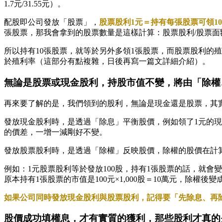
1.7元/31.55元）。
配股即公司發放「股票」，
股票股利1元＝持有每張股票可領10
張股票，那我會拿到的股票數量是這樣計算：股票股利/股票面額×持有
所以持有10張股票，就等於另外多領1張股票，而股票股利的
於殖利率（這部分有點複雜，日後再寫一篇文詳細介紹）。
無論是股票或現金股利，持股市值不變，將由「除權
再來要了解的是，我們領到的股利，無論是現金還是股票，其
發放現金股利時，是透過「除息」平衡股價，例如領了1元的現金股
的價差，一增一減剛好不變。
發放股票股利時，是透過「除權」反映股價，除權的股價在計算
例如：1元股票股利等於發放100股，持有1張股票的話，就會變成1,0
原本持有1張股票的市值是100元×1,000股＝10萬元，除權後變
如果公司同時發放現金股利與股票股利，記得要「先除息、再
股價成功填權息，才有實質的獲利，那些股利才真的