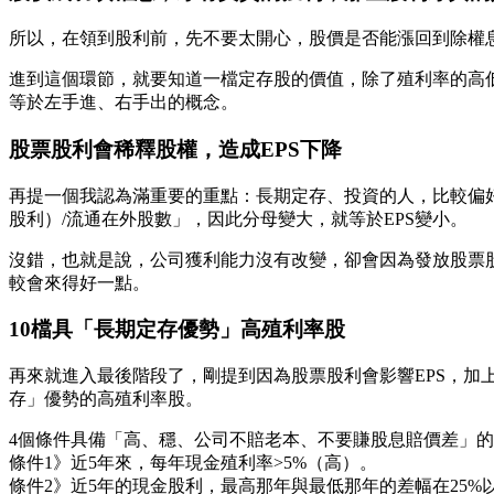
所以，在領到股利前，先不要太開心，股價是否能漲回到除權
進到這個環節，就要知道一檔定存股的價值，除了殖利率的高
等於左手進、右手出的概念。
股票股利會稀釋股權，造成EPS下降
再提一個我認為滿重要的重點：長期定存、投資的人，比較偏好
股利）/流通在外股數」，因此分母變大，就等於EPS變小。
沒錯，也就是說，公司獲利能力沒有改變，卻會因為發放股票股
較會來得好一點。
10檔具「長期定存優勢」高殖利率股
再來就進入最後階段了，剛提到因為股票股利會影響EPS，加
存」優勢的高殖利率股。
4個條件具備「高、穩、公司不賠老本、不要賺股息賠價差」
條件1》近5年來，每年現金殖利率>5%（高）。
條件2》近5年的現金股利，最高那年與最低那年的差幅在25%