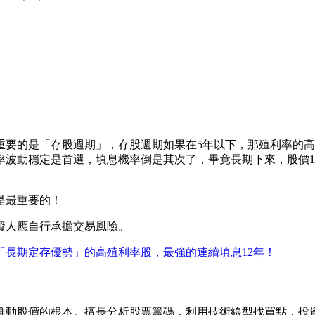
重要的是「存股週期」，存股週期如果在5年以下，那殖利率的高
率波動穩定是首選，填息機率倒是其次了，畢竟長期下來，股價
是最重要的！
資人應自行承擔交易風險。
「長期定存優勢」的高殖利率股，最強的連續填息12年！
推動股價的根本。擅長分析股票籌碼，利用技術線型找買點，投