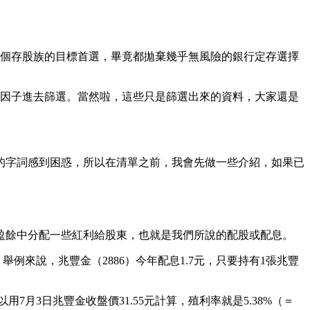
每個存股族的目標首選，畢竟都拋棄幾乎無風險的銀行定存選擇
的因子進去篩選。當然啦，這些只是篩選出來的資料，大家還是
的字詞感到困惑，所以在清單之前，我會先做一些介紹，如果已
盈餘中分配一些紅利給股東，也就是我們所說的配股或配息。
例來說，兆豐金（2886）今年配息1.7元，只要持有1張兆豐
月3日兆豐金收盤價31.55元計算，殖利率就是5.38%（＝