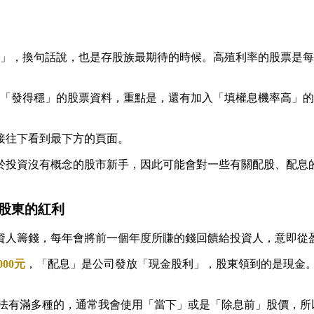
季」，換句話說，也是存股族最期待的時候。高殖利率的股票是
也「發得穩」的股票資料，重點是，還有加入「填權息機率高」
接往下看到最下方的頁面。
於投資沒有概念的股市新手，因此可能會對一些有關配股、配息
股東的紅利
資人籌錢，每年會將前一個年度所賺的錢回饋給投資人，意即從
00元
，「配息」是公司發放「現金股利」，股東領到的是現金。舉
有滿多種的，通常我會使用「當下」或是「除息前」股價，所以用7