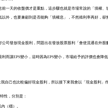
息前一天的收盤價才是重點，這步驟也就是市場常說的「填權、
低以外，也要兼顧到是否能夠「填權息」，不然殖利率再好，卻
公司發放現金股利，問題出在發放股票股利「會使流通在外股數增
利而讓EPS變小，這時因為EPS變小，市場給予的評價也會降低
上我自己也比較偏好現金股利，所以接下來我會以「現金股利」
的特性，分別是：
以內（穩）。