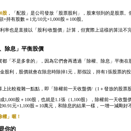
0股
，「配股」是公司發放「股票股利」，股東領到的是股票。
股數＝1元/10元×1,000股＝100股。
殖利率也是直接以「股利/收盤價」計算，但實際上這樣的算法不
、除息」平衡股價
實都「不是多拿的」，因為它們會再透過「除權、除息」平衡在
利，股價就會在除息時除掉1元，那假設，持有1張股票的投資人，
上比較複雜一點點，即「除權前一天收盤價/（1＋發放的股票
00股＋100股，也就是1.1張（1,100股），除權前一天收盤價如
成90.91元×1,100股＝10萬元，和除息的結果一樣，一增一減剛好
除權」喔！
是你的