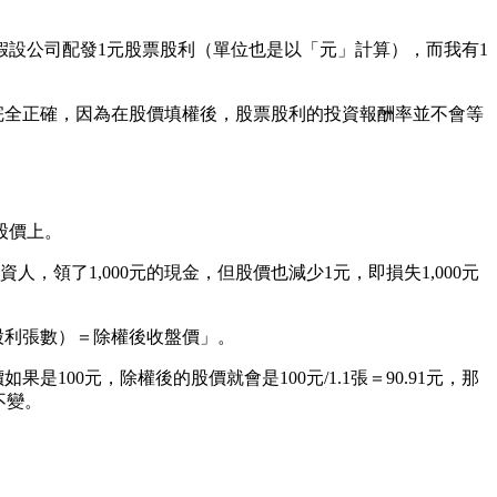
假設公司配發1元股票股利（單位也是以「元」計算），而我有1
完全正確，因為在股價填權後，股票股利的投資報酬率並不會等
股價上。
領了1,000元的現金，但股價也減少1元，即損失1,000元
股利張數）＝除權後收盤價」。
果是100元，除權後的股價就會是100元/1.1張＝90.91元，那
不變。