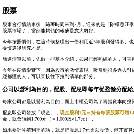
股票
股東會行情結束後，隨著時間來到7月，迎來的是「除權息旺
股票市場了，當然能夠領的報酬是愈大愈好。
今年按照慣例，在這時候整理出一份利用近5年股利發得多、
要慎選後研究才是。
篩選清單以前，先做一些基本介紹，如果已經熟練的人，可直
今年在疫情影響下，因為股市的激情表現，吸引到很多過去對
經都懂的人，可以直接往下拉到清單的部分。
公司以營利為目的，配股、配息即每年從盈餘分配給
每家公司都是以營利為目的，而上市櫃公司為了籌措資本向投
配息即公司發放「現金」，
現金股利1元＝持有每張股票可領1,0
金，就會領到1,700元（＝1,000股×1.7元），
如果要計算殖利率的話，就是把股息1.7元除以股價，但其實算法