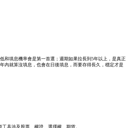
低和填息機率會是第一首選；週期如果拉長到5年以上，是真正
1年內就算沒填息，也會在日後填息，而要存得長久，穩定才是
資工具涉及股票、權證、選擇權、期貨。