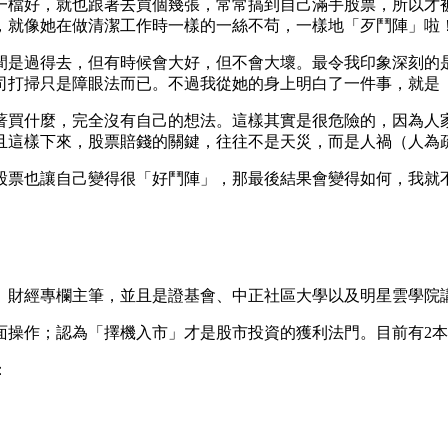
一檔好，就也跟著去買個幾張，常常搞到自己滿手股票，所以才
，就像她在做清潔工作時一樣的一絲不苟，一樣地「歹鬥陣」啦
是過得去，但有時候會大好，但不會大壞。最令我印象深刻的是她
公司打掃只是障眼法而已。不過我從她的身上明白了一件事，就是
著買什麼，完全沒有自己的想法。這樣其實是很危險的，因為人
且這樣下來，股票賠錢的關鍵，往往不是天災，而是人禍（人為
股票也讓自己變得很「好鬥陣」，那最後結果會變得如何，我就
、財經專欄主筆，並且是證基會、中正社區大學以及明星雲學院講
面操作；認為「擇機入市」才是股市投資的獲利法門。目前有2
：