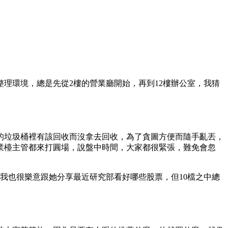
理環境，總是先從2樓的營業廳開始，再到12樓辦公室，我猜
的垃圾桶裡有該回收而沒拿去回收，為了貪圖方便而隨手亂丟，
業檯主管都來打圓場，說盤中時間，大家都很緊張，難免會忽
我也很樂意跟她分享最近研究部看好哪些股票，但10檔之中總