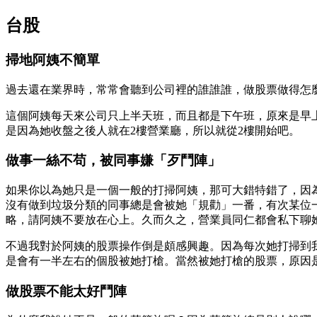
台股
掃地阿姨不簡單
過去還在業界時，常常會聽到公司裡的誰誰誰，做股票做得怎
這個阿姨每天來公司只上半天班，而且都是下午班，原來是早上
是因為她收盤之後人就在2樓營業廳，所以就從2樓開始吧。
做事一絲不苟，被同事嫌「歹鬥陣」
如果你以為她只是一個一般的打掃阿姨，那可大錯特錯了，因
沒有做到垃圾分類的同事總是會被她「規勸」一番，有次某位
略，請阿姨不要放在心上。久而久之，營業員同仁都會私下聊
不過我對於阿姨的股票操作倒是頗感興趣。因為每次她打掃到我
是會有一半左右的個股被她打槍。當然被她打槍的股票，原因
做股票不能太好鬥陣