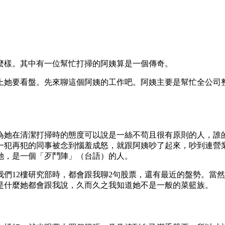
麼樣。其中有一位幫忙打掃的阿姨算是一個傳奇。
她要看盤。先來聊這個阿姨的工作吧。阿姨主要是幫忙全公司整
為她在清潔打掃時的態度可以說是一絲不苟且很有原則的人，誰
一犯再犯的同事被念到惱羞成怒，就跟阿姨吵了起來，吵到連營
她，是一個「歹鬥陣」（台語）的人。
們12樓研究部時，都會跟我聊2句股票，還有最近的盤勢。當然
是什麼她都會跟我說，久而久之我知道她不是一般的菜籃族。