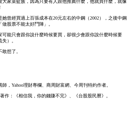
被大家菜籃族，因為只要有人跟他推薦什麼，他就買什麼，就像
！
曾經買過上百張成本在20元左右的中鋼（2002），之後中鋼
「做股票不能太好鬥陣」。
家可能只會跟你說什麼時候要買，卻很少會跟你說什麼時候要
疏失）。
不敢想了。
師，Yahoo理財專欄、商周財富網、今周刊特約作者。
本著作：《相信我，你的錢賺不完》、《台股股民曆》。