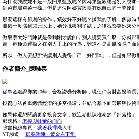
為什麼我說她不是一般的菜籃族呢？因為菜籃族總是別人說哪
到菜市場買菜一樣。但是這位阿姨買股票有她自己的一套原則
那麼這樣有原則的操作，績效好不好呢？據我的了解，多數時間
股價一度漲到30元以上，她分批獲利了結，之後我都笑她來
做股票太好鬥陣就是像我剛才說的，別人說要買什麼，你就跟
賣，這種命運操之在別人手上的行為，難道不是高風險嗎？而
所以，做人要想辦法讓別人覺得自己「好鬥陣」，但是如果做
作者簡介_陳唯泰
從事金融證券業20年，合格證券分析師，現任仲英財富投資長
投資心法首重總體經濟的多空循環，並結合基本面選股與技術
如果你還想閱讀更多投資文章，歡迎參觀陳唯泰的「部落格」
部落格：
老摸與蛙董的面面
臉書粉絲專頁：
跟著我擇機入市
YT頻道 ：
選股教練・黃金右下角