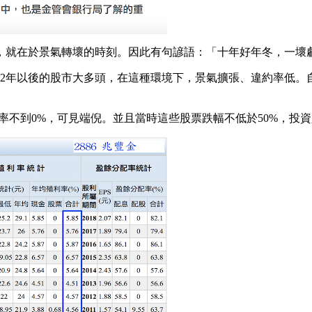
，就在於景氣轉壞的時刻。因此有句諺語：「十年好年冬，一壞
12年以後的股市大多頭，在這種環境下，景氣擴張、違約率低
殖利率不到0%，可見端倪。並且當時這些股票跌幅不低於50%，