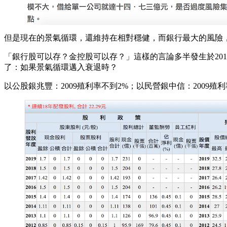
但是現在的景氣循環，還維持在相對穩健，而銀行最大的風險
「銀行股可以存？金控股可以存？」這樣的言論多半發生於20
了：如果景氣循環邁入衰退時？
以公股銀兆豐：2009殖利率不到2%；以民營銀中信：2009