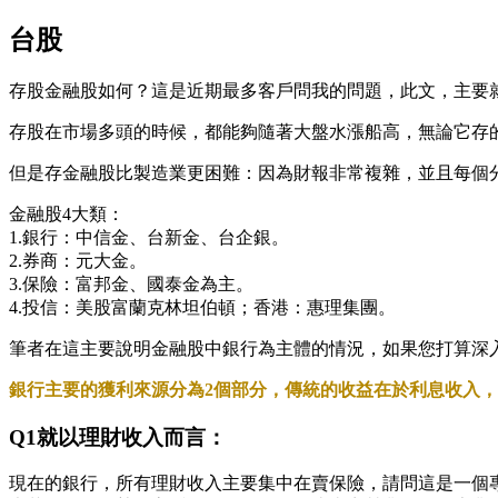
台股
存股金融股如何？這是近期最多客戶問我的問題，此文，主要
存股在市場多頭的時候，都能夠隨著大盤水漲船高，無論它存
但是存金融股比製造業更困難：因為財報非常複雜，並且每個
金融股4大類：
1.銀行：中信金、台新金、台企銀。
2.券商：元大金。
3.保險：富邦金、國泰金為主。
4.投信：美股富蘭克林坦伯頓；香港：惠理集團。
筆者在這主要說明金融股中銀行為主體的情況，如果您打算深
銀行主要的獲利來源分為2個部分，傳統的收益在於利息收入
Q1就以理財收入而言：
現在的銀行，所有理財收入主要集中在賣保險，請問這是一個