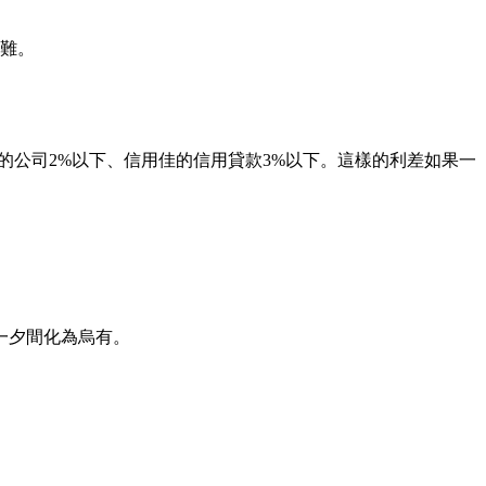
很難。
的公司2%以下、信用佳的信用貸款3%以下。這樣的利差如果一
一夕間化為烏有。