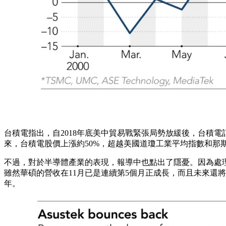
台積電指出，自2018年底美中貿易戰緊張局勢放緩後，台積電訂單
來，台積電股價上漲約50%，超越美國道瓊工業平均指數和那
不過，對於半導體產業的表現，報導中也點出了隱憂。因為處理
雖然華碩的營收在11月已是連續第5個月正成長，而且未來還將
年。