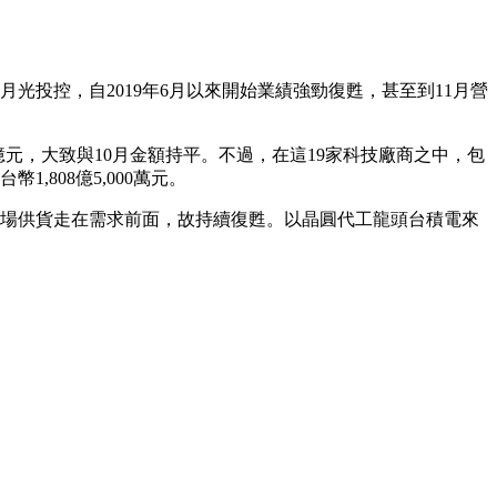
投控，自2019年6月以來開始業績強勁復甦，甚至到11月營
00億元，大致與10月金額持平。不過，在這19家科技廠商之中，包
,808億5,000萬元。
市場供貨走在需求前面，故持續復甦。以晶圓代工龍頭台積電來