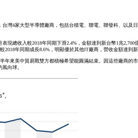
台灣4家大型半導體廠商，包括台積電、聯電、聯發科、以及日月光
現總收入較2018年同期下滑2.4%，金額達到新台幣1兆2,7
8年同期成長8.6%，明顯優於其他IT廠商，營收金額達到新台幣1
近半年來美中貿易戰雙方都積極希望能圓滿結束。因這些廠商的
的風向球。