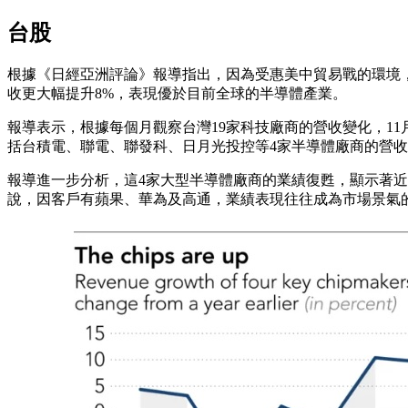
台股
根據《日經亞洲評論》報導指出，因為受惠美中貿易戰的環境，
收更大幅提升8%，表現優於目前全球的半導體產業。
報導表示，根據每個月觀察台灣19家科技廠商的營收變化，11月表
括台積電、聯電、聯發科、日月光投控等4家半導體廠商的營收較201
報導進一步分析，這4家大型半導體廠商的業績復甦，顯示著
說，因客戶有蘋果、華為及高通，業績表現往往成為市場景氣