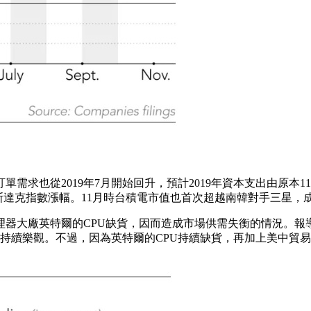
需求也從2019年7月開始回升，預計2019年資本支出由原本11
斯達克指數漲幅。11月時台積電市值也首次超越南韓對手三星，
器大廠英特爾的CPU缺貨，因而造成市場供需失衡的情況。報
持續樂觀。不過，因為英特爾的CPU持續缺貨，再加上美中貿易