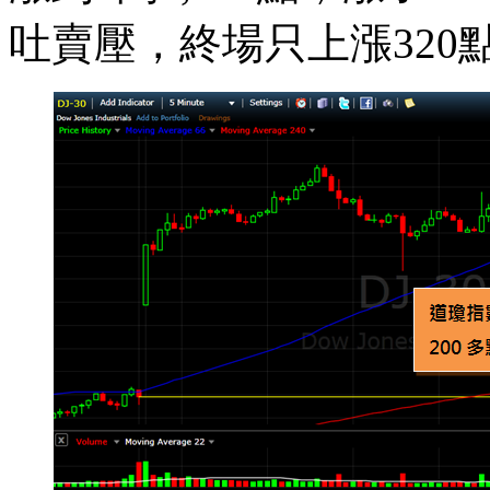
吐賣壓，終場只上漲320點