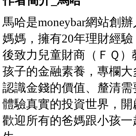
作者簡介_馬哈
馬哈是moneybar網站
媽媽，擁有20年理財經驗
後致力兒童財商（ＦＱ）
孩子的金融素養，專欄大
認識金錢的價值、釐清需
體驗真實的投資世界，開
歡迎所有的爸媽跟小孩一