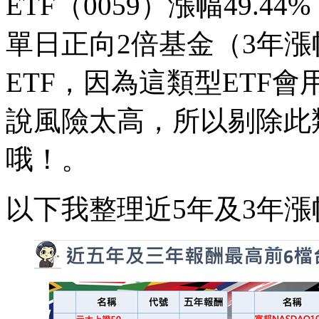
ETF（0059）漲幅49.
單日正向2倍基金（3年漲幅
ETF，因為這類型ETF
說風險太高，所以剔除此
哦！。
以下我整理近5年及3年漲