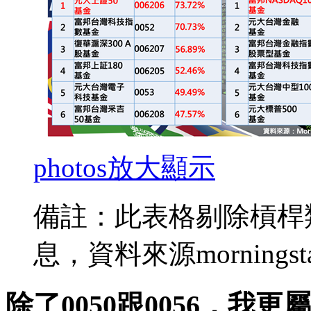
photos
放大顯示
備註：此表格剔除槓桿
息，資料來源morningst
除了0050跟0056，我