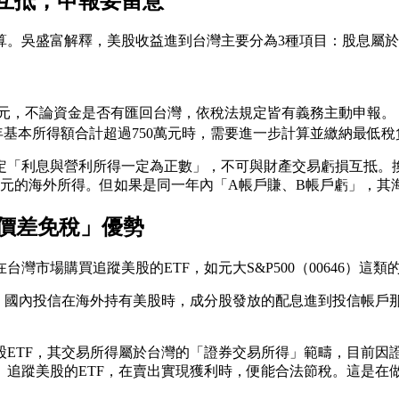
互抵，申報要留意
算。吳盛富解釋，美股收益進到台灣主要分為3種項目：股息屬
0萬元，不論資金是否有匯回台灣，依稅法規定皆有義務主動申報。
年基本所得額合計超過750萬元時，需要進一步計算並繳納最低
「利息與營利所得一定為正數」，不可與財產交易虧損互抵。換言
萬元的海外所得。但如果是同一年內「A帳戶賺、B帳戶虧」，其
「價差免稅」優勢
市場購買追蹤美股的ETF，如元大S&P500（00646）這
，國內投信在海外持有美股時，成分股發放的配息進到投信帳戶那
股ETF，其交易所得屬於台灣的「證券交易所得」範疇，目前因
、追蹤美股的ETF，在賣出實現獲利時，便能合法節稅。這是在