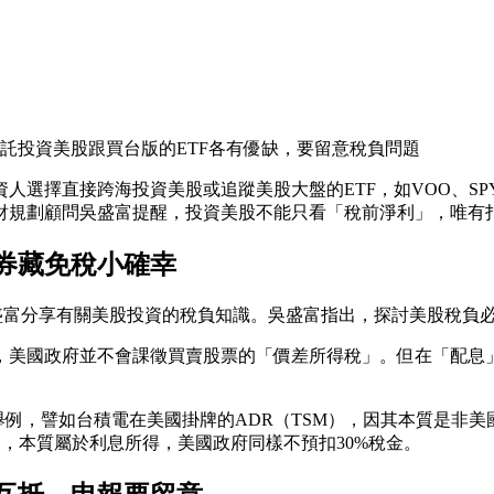
託投資美股跟買台版的ETF各有優缺，要留意稅負問題
人選擇直接跨海投資美股或追蹤美股大盤的ETF，如VOO、SP
財規劃顧問吳盛富提醒，投資美股不能只看「稅前淨利」，唯有
券藏免稅小確幸
請吳盛富分享有關美股投資的稅負知識。吳盛富指出，探討美股稅
，美國政府並不會課徵買賣股票的「價差所得稅」。但在「配息
舉例，譬如台積電在美國掛牌的ADR（TSM），因其本質是非美
債息」，本質屬於利息所得，美國政府同樣不預扣30%稅金。