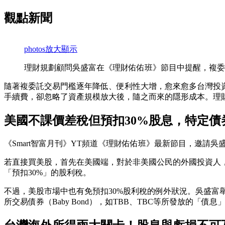
觀點新聞
photos
放大顯示
理財規劃顧問吳盛富在《理財佑佑班》節目中提醒，複委
隨著複委託交易門檻逐年降低、便利性大增，愈來愈多台灣投資
手續費，卻忽略了資產規模放大後，隨之而來的隱形成本。理
美國不課價差稅但預扣30%股息，特定債
《Smart智富月刊》YT頻道《理財佑佑班》最新節目，邀
若直接買美股，首先在美國端，對於非美國公民的外國投資人
「預扣30%」的股利稅。
不過，美股市場中也有免預扣30%股利稅的例外狀況。吳盛富
所交易債券（Baby Bond），如TBB、TBC等所發放的「