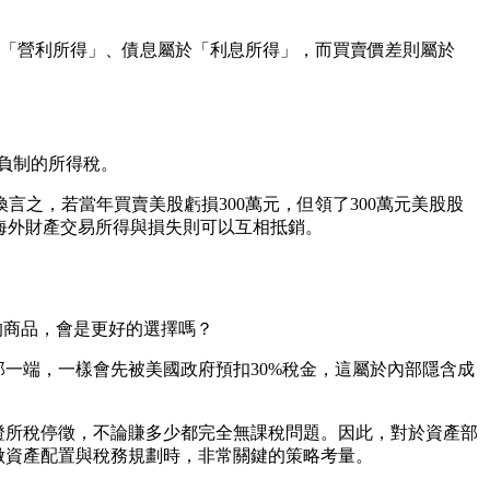
於「營利所得」、債息屬於「利息所得」，而買賣價差則屬於
稅負制的所得稅。
之，若當年買賣美股虧損300萬元，但領了300萬元美股股
海外財產交易所得與損失則可以互相抵銷。
類的商品，會是更好的選擇嗎？
一端，一樣會先被美國政府預扣30%稅金，這屬於內部隱含成
證所稅停徵，不論賺多少都完全無課稅問題。因此，對於資產部
做資產配置與稅務規劃時，非常關鍵的策略考量。