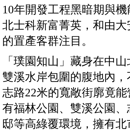
10年開發工程黑暗期與
北士科新富菁英，和由大
的置產客群注目。
「璞園知山」藏身在中山
雙溪水岸包圍的腹地內，
志路22米的寬敞街廓竟
有福林公園、雙溪公園、
邸等高綠覆環境，擁有北