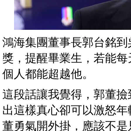
鴻海集團董事長郭台銘到
獎，提醒畢業生，若能每天
個人都能超越他。
這段話讓我覺得，郭董撿
出這樣真心卻可以激怒年
董勇氣開外掛，應該不是