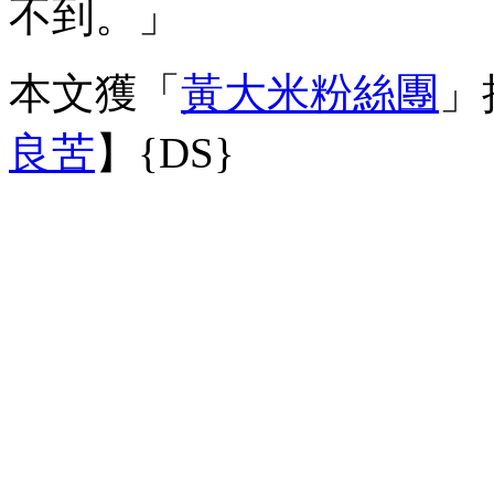
不到。」
本文獲「
黃大米粉絲團
」
良苦
】{DS}