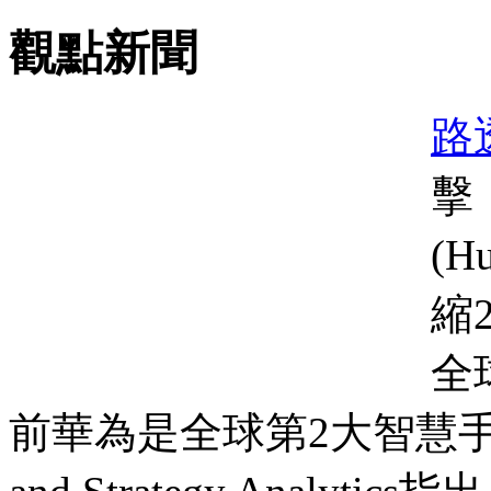
觀點新聞
路
擊
(
縮
全
前華為是全球第2大智慧手機廠，