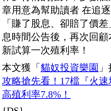
章用意為幫助讀者 在追
「賺了股息、卻賠了價差
息時間公告後，再次回顧
新試算一次殖利率！
本文獲「
貓奴投資樂園
」
攻略搶先看！17檔『火速
高殖利率7.8%！
{DS}