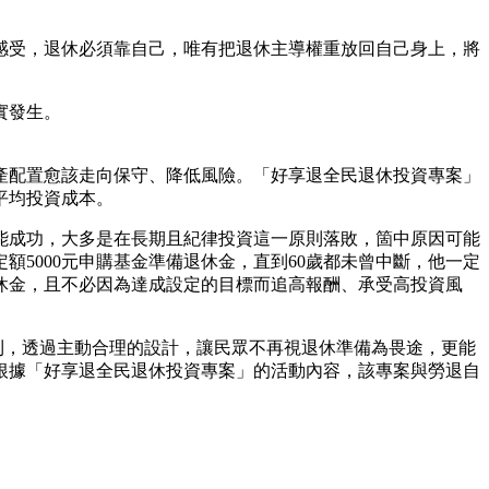
感受，退休必須靠自己，唯有把退休主導權重放回自己身上，將
實發生。
產配置愈該走向保守、降低風險。「好享退全民退休投資專案」
平均投資成本。
能成功，大多是在長期且紀律投資這一原則落敗，箇中原因可能
5000元申購基金準備退休金，直到60歲都未曾中斷，他一定
退休金，且不必因為達成設定的目標而追高報酬、承受高投資風
則，透過主動合理的設計，讓民眾不再視退休準備為畏途，更能
根據「好享退全民退休投資專案」的活動內容，該專案與勞退自