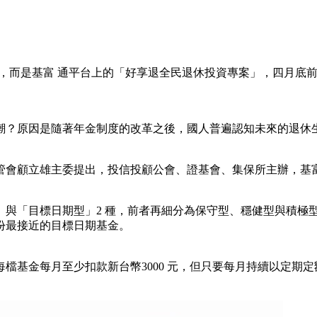
票，而是基富 通平台上的「好享退全民退休投資專案」，四月底
潮？原因是隨著年金制度的改革之後，國人普遍認知未來的退休
管會顧立雄主委提出，投信投顧公會、證基會、集保所主辦，基
「目標日期型」2 種，前者再細分為保守型、穩健型與積極型三種
份最接近的目標日期基金。
基金每月至少扣款新台幣3000 元，但只要每月持續以定期定