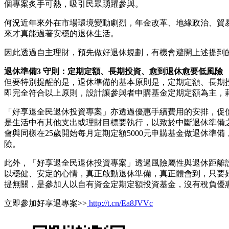
個專案炙手可熱，吸引民眾踴躍參與。
何況近年來外在市場環境變動劇烈，年金改革、地緣政治、貿
來才真能過著安穩的退休生活。
因此透過自主理財，預先做好退休規劃，有機會避開上述提到
退休準備3 守則：定期定額、長期投資、愈到退休愈要低風險
但要特別提醒的是，退休準備的基本原則是，定期定額、長期
即完全符合以上原則，設計讓參與者申購基金定期定額為主，
「好享退全民退休投資專案」亦透過優惠手續費用的安排，促
是生活中有其他支出或理財目標要執行，以致於中斷退休準備之
會與同樣在25歲開始每月定期定額5000元申購基金做退休
險。
此外，「好享退全民退休投資專案」透過風險屬性與退休距離
以穩健、安定的心情，真正啟動退休準備，真正體會到，只要
提無關，是參加人以自有資金定期定額投資基金，沒有稅負優
立即參加好享退專案>>
http://t.cn/Ea8JVVc