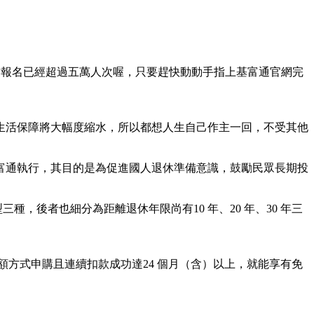
前報名已經超過五萬人次喔，只要趕快動動手指上基富通官網完
生活保障將大幅度縮水，所以都想人生自己作主一回，不受其他
富通執行，其目的是為促進國人退休準備意識，鼓勵民眾長期投
，後者也細分為距離退休年限尚有10 年、20 年、30 年三
額方式申購且連續扣款成功達24 個月（含）以上，就能享有免