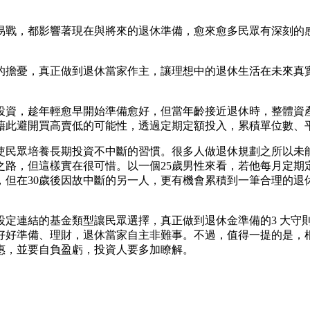
易戰，都影響著現在與將來的退休準備，愈來愈多民眾有深刻的
的擔憂，真正做到退休當家作主，讓理想中的退休生活在未來真
投資，趁年輕愈早開始準備愈好，但當年齡接近退休時，整體資
藉此避開買高賣低的可能性，透過定期定額投入，累積單位數、
使民眾培養長期投資不中斷的習慣。很多人做退休規劃之所以未
路，但這樣實在很可惜。以一個25歲男性來看，若他每月定期定額
準備，但在30歲後因故中斷的另一人，更有機會累積到一筆合理的
設定連結的基金類型讓民眾選擇，真正做到退休金準備的3 大守
好好準備、理財，退休當家自主非難事。不過，值得一提的是，
惠，並要自負盈虧，投資人要多加瞭解。