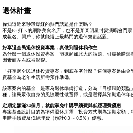
退休計畫
你知道近來秒殺爆紅的熱門話題是什麼嗎？
不是IG 打卡的網路美食名店，也不是某某明星封麥演唱會門
成報名、開戶，你就能搭上最熱門的退休規劃話題。
好享退全民退休投資專案，真做到退休我作主
為什麼一個退休投資專案，能掀起如此大的話題、引爆搶購熱
因素而左右或被影響。
「好享退全民退休投資專案」到底在夯什麼？這個專案是由金
資基金為老年生活所需預作準備。
該專案內的基金，是專為退休準備打造，分為「目標風險類型」與
種，讓民眾依自身的風險屬性做選擇，或是選擇與預期退休年
定期定額滿24個月，就能享免申購手續費與低經理費優惠
專案基金設計目的為準備退休所需，投資方式則為定期定額，每檔
申購手續費及低經理費（預計0.3 ∼ 0.5％）優惠。