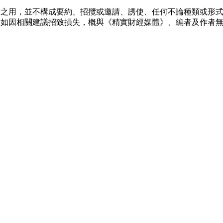
考之用，並不構成要約、招攬或邀請、誘使、任何不論種類或形
，如因相關建議招致損失，概與《精實財經媒體》、編者及作者