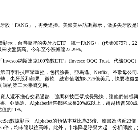
-尖牙股「FANG」，再受追捧。美銀美林訪調顯示，做多尖牙
示，台灣掛牌的尖牙股ETF「統一FANG+」(代號00757)，22日
以來收盤新高。今年至今漲幅達22.29%。
vesco納斯達克100指數ETF」(Invesco QQQ Trust、代號Q
第四季科技巨擘重挫，包括臉書、亞馬遜、Netflix、谷歌母公司A
轉，尖牙股和蘋果、微軟，總市值增加8,725億美元，快要收
訪調的第二大擁擠交易。
不擔心交易過熱，強調科技巨擘成長飛快，讓他們備感興趣。高盛全球投資研究(
年臉書、亞馬遜、Alphabet銷售都將成長20%或以上，超越標普50
估值的11%。
tSet數據顯示，Alphabet的預估本益比為25倍、臉書為將近
lix為85倍，均未達以往高峰。此外，市場降息呼聲大起，分析師說