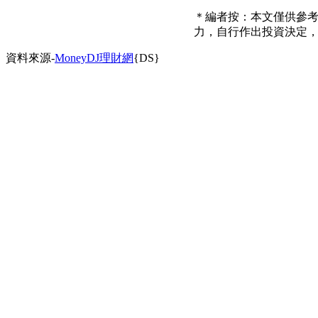
＊編者按：本文僅供參
力，自行作出投資決定
資料來源-
MoneyDJ理財網
{DS}