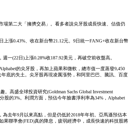
股是市場第二大「擁擠交易」。看多者說尖牙股成長快速、估值仍
上漲0.43%、收在新台幣21.12元。9日統一FANG+收在新台幣
QQ)，週一(22日)上漲0.28%收187.92美元，再破空前收盤高。
lphabet的尖牙股，再加上蘋果和微軟，總市值一度蒸發9,450
復去年底的失土。尖牙股再現凌厲漲勢，和阿里巴巴、騰訊、百度
Goldman Sachs Global Investment
0成分股的3%。利潤方面，預估今年臉書淨利率為34%，Alphabet
23倍，為去年9月以來高點，但是仍低於2018年年初。亞馬遜預估本
，如果聯準會(FED)真的降息，疲弱經濟中，成長快速的科技股將