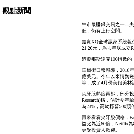
觀點新聞
牛市最賺錢交易之一--
低，仍有上行空間。
嘉實XQ全球贏家系統報價顯
21.20元，為去年底成立
追蹤那斯達克100指數的「In
華爾街日報報導，2018年
億美元。今年以來情勢逆
等，成了4月份美銀美林
尖牙股熱度再起，部分投資人還
Research)稱，估計今
為23%，高於標普500預
再來看看尖牙股價格，Fac
益比為近60倍，Netf
更受投資人歡迎。