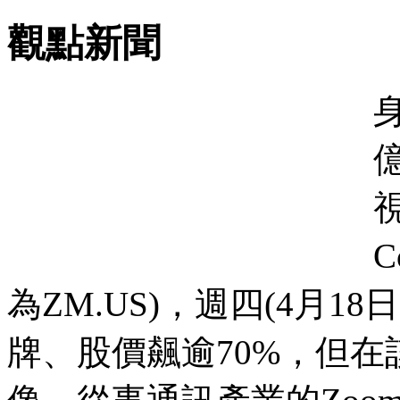
觀點新聞
視
C
為ZM.US)，週四(4月
牌、股價飆逾70%，但