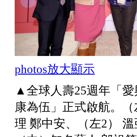
photos
放大顯示
▲全球人壽25週年「
康為伍」正式啟航。（
理 鄭中安、（左2） 