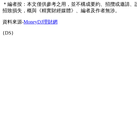
＊編者按：本文僅供參考之用，並不構成要約、招攬或邀請、
招致損失，概與《精實財經媒體》、編者及作者無涉。
資料來源-
MoneyDJ理財網
{DS}