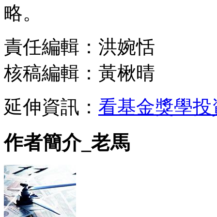
略。
責任編輯：洪婉恬
核稿編輯：黃楸晴
延伸資訊：
看基金獎學投
作者簡介_老馬