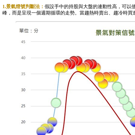
1.景氣燈號判斷法：
假設手中的持股與大盤的連動性高，可以
峰，而是呈現一個週期循環的走勢。當趨熱時賣出、趨冷時買