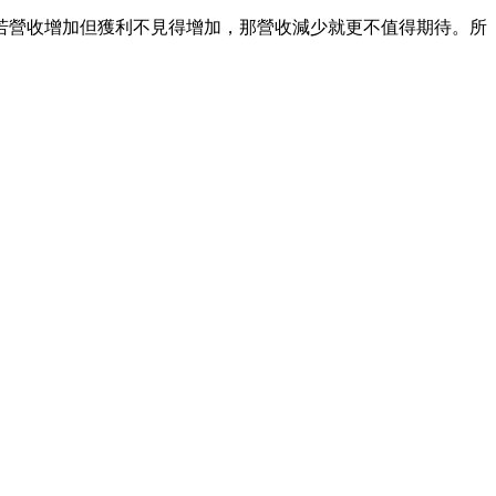
若營收增加但獲利不見得增加，那營收減少就更不值得期待。所