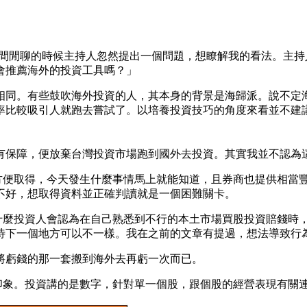
在中間閒聊的時候主持人忽然提出一個問題，想瞭解我的看法。主
會推薦海外的投資工具嗎？」
相同。有些鼓吹海外投資的人，其本身的背景是海歸派。說不定
率比較吸引人就跑去嘗試了。以培養投資技巧的角度來看並不建
有保障，便放棄台灣投資市場跑到國外去投資。其實我並不認為
通方便取得，今天發生什麼事情馬上就能知道，且券商也提供相當
不好，想取得資料並正確判讀就是一個困難關卡。
為什麼投資人會認為在自己熟悉到不行的本土市場買股投資賠錢時
待下一個地方可以不一樣。我在之前的文章有提過，想法導致行
將虧錢的那一套搬到海外去再虧一次而已。
板印象。投資講的是數字，針對單一個股，跟個股的經營表現有關