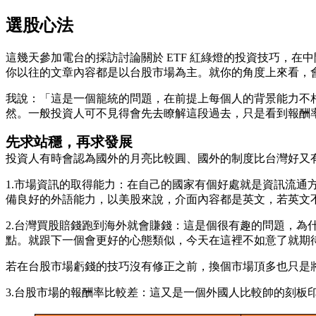
選股心法
這幾天參加電台的採訪討論關於 ETF 紅綠燈的投資技巧，
你以往的文章內容都是以台股市場為主。就你的角度上來看，
我說：「這是一個籠統的問題，在前提上每個人的背景能力不
然。一般投資人可不見得會先去瞭解這段過去，只是看到報酬
先求站穩，再求發展
投資人有時會認為國外的月亮比較圓、國外的制度比台灣好又
1.市場資訊的取得能力：在自己的國家有個好處就是資訊流
備良好的外語能力，以美股來說，介面內容都是英文，若英文
2.台灣買股賠錢跑到海外就會賺錢：這是個很有趣的問題，
點。就跟下一個會更好的心態類似，今天在這裡不如意了就期
若在台股市場虧錢的技巧沒有修正之前，換個市場頂多也只是
3.台股市場的報酬率比較差：這又是一個外國人比較帥的刻